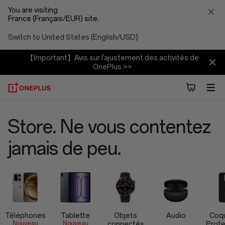
You are visiting
France (Français/EUR) site.
Switch to United States (English/USD)
【Important】Avis sur l'ajustement des activités de
OnePlus >>
Boutique
Store. Ne vous contentez
officielle
jamais de peu.
OnePlus
Téléphones
Tablette
Objets
Audio
Coq
Nouveau
Nouveau
connectés
Prote