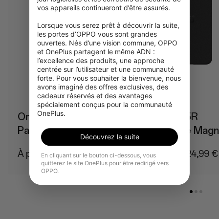
vos appareils continueront d’être assurés.

Lorsque vous serez prêt à découvrir la suite, 
les portes d’OPPO vous sont grandes 
ouvertes. Nés d’une vision commune, OPPO 
et OnePlus partagent le même ADN : 
l’excellence des produits, une approche 
centrée sur l’utilisateur et une communauté 
forte. Pour vous souhaiter la bienvenue, nous 
avons imaginé des offres exclusives, des 
cadeaux réservés et des avantages 
spécialement conçus pour la communauté 
OnePlus.
OnePlus 15 Hole-
OnePlus 15R
Pattern Magnetic
Sandstone Magn
Découvrez la suite
Case
Case
À partir de 39,99 €
À partir de 24,99 €
En cliquant sur le bouton ci-dessous, vous
quitterez le site OnePlus pour être redirigé vers
OPPO.