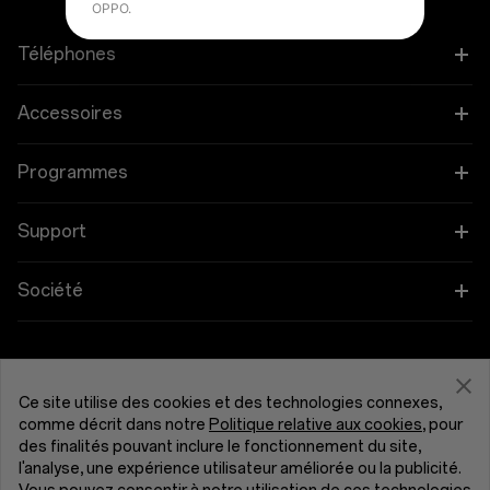
OPPO.
Téléphones
OnePlus 15
Accessoires
OnePlus 15R
Tablette
Programmes
OnePlus 13
Objets connectés
Associez vos appareils OnePlus
Support
OnePlus Nord 5
Audio
Programme de remise
FAQ Shopping
Société
OnePlus Nord CE5
Coques et protection
Programme d’affiliation
Actualisation du logiciel
À propos de OnePlus
Alimentation et cables
Obtenir de l'aide de OnePlus
Reprise OnePlus
Service de réparation
Communauté
Ce site utilise des cookies et des technologies connexes,
Bundles
comme décrit dans notre
Politique relative aux cookies
, pour
Manuels d’utilisation
France (Français)
des finalités pouvant inclure le fonctionnement du site,
Red Cable Club
l'analyse, une expérience utilisateur améliorée ou la publicité.
Lifestyle
Nous contacter