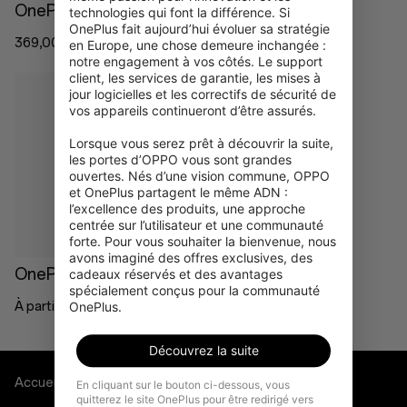
OnePlus Nord CE5
OnePlus Nord 5
technologies qui font la différence. Si 
OnePlus fait aujourd’hui évoluer sa stratégie 
369,00 €
569,00 €
en Europe, une chose demeure inchangée : 
notre engagement à vos côtés. Le support 
client, les services de garantie, les mises à 
jour logicielles et les correctifs de sécurité de 
vos appareils continueront d’être assurés.

Lorsque vous serez prêt à découvrir la suite, 
les portes d’OPPO vous sont grandes 
En rupture de stock
ouvertes. Nés d’une vision commune, OPPO 
et OnePlus partagent le même ADN : 
l’excellence des produits, une approche 
centrée sur l’utilisateur et une communauté 
forte. Pour vous souhaiter la bienvenue, nous 
avons imaginé des offres exclusives, des 
OnePlus 13
cadeaux réservés et des avantages 
spécialement conçus pour la communauté 
OnePlus.
À partir de 1.029,00 €
Découvrez la suite
Accueil
Phone
En cliquant sur le bouton ci-dessous, vous
quitterez le site OnePlus pour être redirigé vers