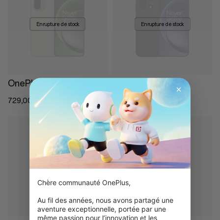
En rupture de stock
En rupture de stock
OnePlus 15R
OnePlus 15
729,00 €
979,00 €
En rupture de stock
En rupture de stock
Chère communauté OnePlus,

Au fil des années, nous avons partagé une 
aventure exceptionnelle, portée par une 
même passion pour l’innovation et les 