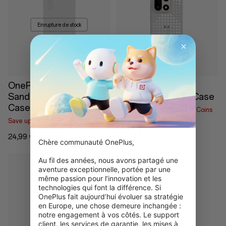
En rupture de stock
OnePlus 15R
OnePlus 15 Hole-
Sandstone Magnetic
Pattern Magnetic Case
Case
Save up to 2,00 € With RedCoins
Save up to 1,25 € With RedCoins
39,99 €
24,99 €
Chère communauté OnePlus,

Au fil des années, nous avons partagé une 
aventure exceptionnelle, portée par une 
même passion pour l’innovation et les 
technologies qui font la différence. Si 
OnePlus fait aujourd’hui évoluer sa stratégie 
en Europe, une chose demeure inchangée : 
En rupture de stock
notre engagement à vos côtés. Le support 
client, les services de garantie, les mises à 