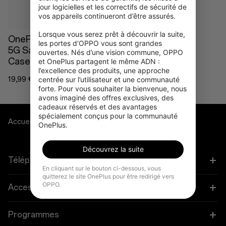
jour logicielles et les correctifs de sécurité de 
vos appareils continueront d’être assurés.

Lorsque vous serez prêt à découvrir la suite, 
OnePlus Nord CE4 Lite
les portes d’OPPO vous sont grandes 
5G Sandstone Bumper
ouvertes. Nés d’une vision commune, OPPO 
Case
et OnePlus partagent le même ADN : 
l’excellence des produits, une approche 
centrée sur l’utilisateur et une communauté 
19,99 €
forte. Pour vous souhaiter la bienvenue, nous 
avons imaginé des offres exclusives, des 
cadeaux réservés et des avantages 
spécialement conçus pour la communauté 
Accueil
Cases & Protection
OnePlus.
Découvrez la suite
Téléphones
En cliquant sur le bouton ci-dessous, vous
quitterez le site OnePlus pour être redirigé vers
OPPO.
OnePlus 15
Accessoires
OnePlus 15R
Tablette
Programmes