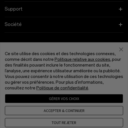
OnePlus 13
Objets connectés
Associez vos appareils OnePlus
Support
OnePlus Nord 5
Audio
Programme de remise
FAQ Shopping
Société
OnePlus Nord CE5
Coques et protection
Programme d’affiliation
Actualisation du logiciel
À propos de OnePlus
Alimentation et cables
Obtenir de l'aide de OnePlus
Reprise OnePlus
Service de réparation
Communauté
Ce site utilise des cookies et des technologies connexes,
Bundles
comme décrit dans notre
Politique relative aux cookies
, pour
Manuels d’utilisation
France (Français)
des finalités pouvant inclure le fonctionnement du site,
Red Cable Club
l'analyse, une expérience utilisateur améliorée ou la publicité.
Lifestyle
Nous contacter
Vous pouvez consentir à notre utilisation de ces technologies
OnePlus Store App
ou gérer vos préférences. Pour plus d'informations,
consultez notre
Politique de confidentialité
.
Dépannage
OxygenOS
GÉRER VOS CHOIX
Politique de confidentialité
Accord utilisateur
Accessibilité
Emploi
Conditions de vente
Security Response Center (OneSRC)
ACCEPTER & CONTINUER
Cookies
Cookie Settings
Durabilité
© 2013 - 2026 OnePlus. All Rights Reserved.
TOUT REJETER