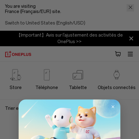
You are visiting
France (Français/EUR) site.
Switch to United States (English/USD)
【Important】Avis sur l'ajustement des activités de
OnePlus >>
OnePlus
Audio
Store
Téléphone
Tablette
Objets connectés
Store
Trier et filtrer