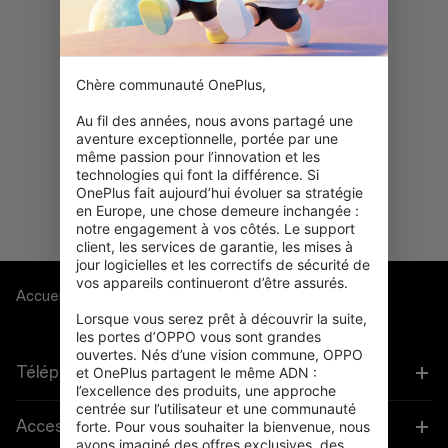
Chère communauté OnePlus,

Au fil des années, nous avons partagé une 
aventure exceptionnelle, portée par une 
Uh-oh ! Aucun résultat trouvé.
même passion pour l’innovation et les 
Essayez de rechercher avec
technologies qui font la différence. Si 
d'autres filtres.
OnePlus fait aujourd’hui évoluer sa stratégie 
en Europe, une chose demeure inchangée : 
notre engagement à vos côtés. Le support 
client, les services de garantie, les mises à 
jour logicielles et les correctifs de sécurité de 
vos appareils continueront d’être assurés.

Accueil
Audio
Lorsque vous serez prêt à découvrir la suite, 
les portes d’OPPO vous sont grandes 
ouvertes. Nés d’une vision commune, OPPO 
Téléphones
et OnePlus partagent le même ADN : 
l’excellence des produits, une approche 
centrée sur l’utilisateur et une communauté 
OnePlus 15
Accessoires
forte. Pour vous souhaiter la bienvenue, nous 
avons imaginé des offres exclusives, des 