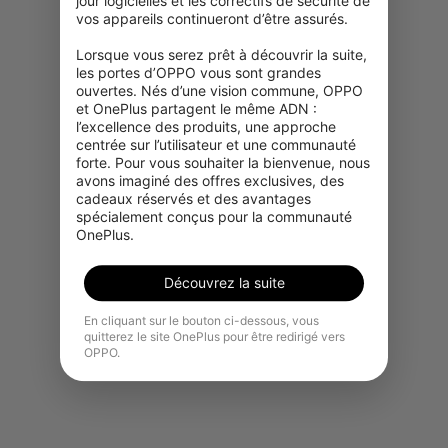
jour logicielles et les correctifs de sécurité de 
vos appareils continueront d’être assurés.

Lorsque vous serez prêt à découvrir la suite, 
les portes d’OPPO vous sont grandes 
ouvertes. Nés d’une vision commune, OPPO 
et OnePlus partagent le même ADN : 
l’excellence des produits, une approche 
centrée sur l’utilisateur et une communauté 
forte. Pour vous souhaiter la bienvenue, nous 
avons imaginé des offres exclusives, des 
Désolé, ce produit n'est
cadeaux réservés et des avantages 
temporairement pas disponible à
spécialement conçus pour la communauté 
l'achat dans votre région.
OnePlus.
Voir plus de produits
Découvrez la suite
En cliquant sur le bouton ci-dessous, vous
quitterez le site OnePlus pour être redirigé vers
OPPO.