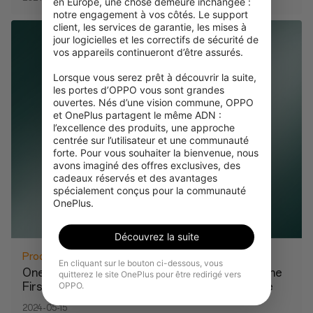
en Europe, une chose demeure inchangée : 
notre engagement à vos côtés. Le support 
client, les services de garantie, les mises à 
jour logicielles et les correctifs de sécurité de 
vos appareils continueront d’être assurés.

Lorsque vous serez prêt à découvrir la suite, 
les portes d’OPPO vous sont grandes 
ouvertes. Nés d’une vision commune, OPPO 
et OnePlus partagent le même ADN : 
l’excellence des produits, une approche 
centrée sur l’utilisateur et une communauté 
forte. Pour vous souhaiter la bienvenue, nous 
avons imaginé des offres exclusives, des 
cadeaux réservés et des avantages 
spécialement conçus pour la communauté 
OnePlus.
Découvrez la suite
Produit
Téléphone
Collaborations
En cliquant sur le bouton ci-dessous, vous
OnePlus 12 and OnePlus Open Will Be Among the
quitterez le site OnePlus pour être redirigé vers
First to Receive the Android™ 15 Beta 1 Update
OPPO.
2024-05-15