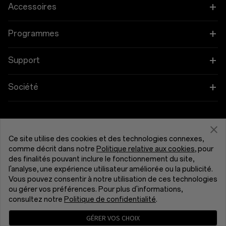
OnePlus 15
Accessoires
OnePlus 15R
Tablette
Programmes
OnePlus 13
Objets connectés
Associez vos appareils OnePlus
Support
OnePlus Nord 5
Audio
Programme de remise
FAQ Shopping
Société
OnePlus Nord CE5
Coques et protection
Programme d’affiliation
Actualisation du logiciel
À propos de OnePlus
Alimentation et cables
Obtenir de l'aide de OnePlus
Reprise OnePlus
Service de réparation
Communauté
Ce site utilise des cookies et des technologies connexes,
comme décrit dans notre
Politique relative aux cookies
, pour
Bundles
Manuels d’utilisation
France (Français)
des finalités pouvant inclure le fonctionnement du site,
Red Cable Club
l'analyse, une expérience utilisateur améliorée ou la publicité.
Lifestyle
Vous pouvez consentir à notre utilisation de ces technologies
Nous contacter
OnePlus Store App
ou gérer vos préférences. Pour plus d'informations,
consultez notre
Politique de confidentialité
.
Dépannage
OxygenOS
GÉRER VOS CHOIX
Politique de confidentialité
Accord utilisateur
Accessibilité