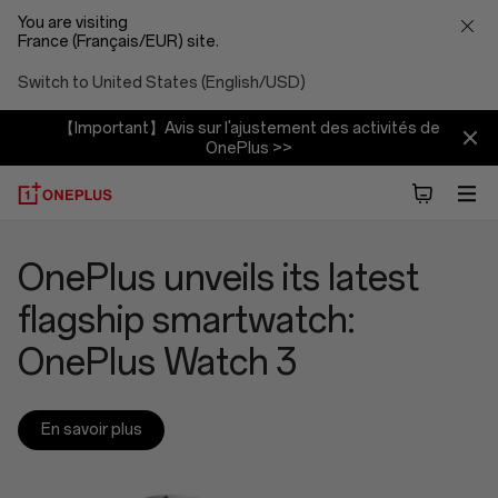
You are visiting
France (Français/EUR) site.
Switch to United States (English/USD)
【Important】Avis sur l'ajustement des activités de
OnePlus >>
OnePlus
Make the Moment: The
OnePlus sizzles at Milan
OnePlus Launches New
OnePlus unveils its latest
News
2025 OnePlus Photography
Summer Launch Event with
Flagship Series: OnePlus 13
flagship smartwatch:
Awards Calling for Creativity
four new products
and OnePlus 13R
OnePlus Watch 3
Worldwide
En savoir plus
En savoir plus
En savoir plus
En savoir plus