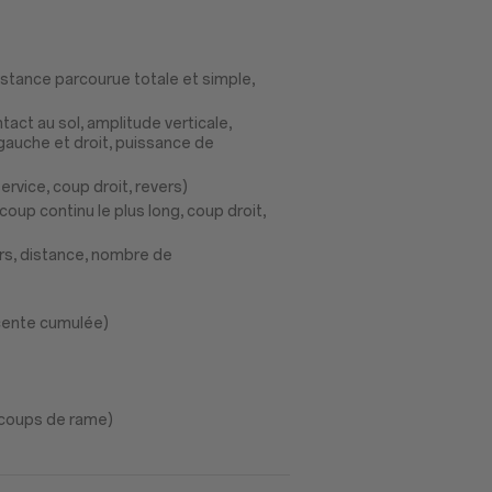
distance parcourue totale et simple,
act au sol, amplitude verticale,
 gauche et droit, puissance de
ervice, coup droit, revers)
oup continu le plus long, coup droit,
urs, distance, nombre de
scente cumulée)
 coups de rame)