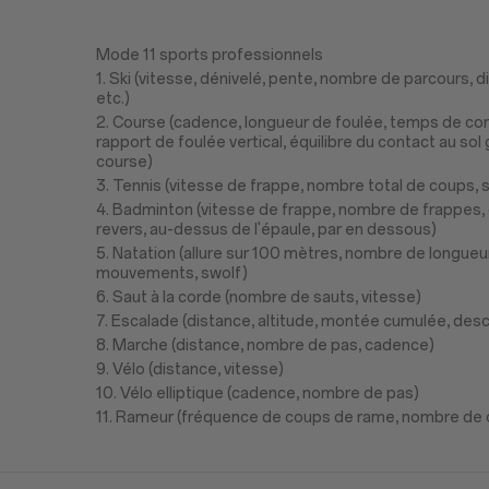
Mode 11 sports professionnels
1. Ski (vitesse, dénivelé, pente, nombre de parcours, 
etc.)
2. Course (cadence, longueur de foulée, temps de cont
rapport de foulée vertical, équilibre du contact au sol
course)
3. Tennis (vitesse de frappe, nombre total de coups, s
4. Badminton (vitesse de frappe, nombre de frappes, c
revers, au-dessus de l'épaule, par en dessous)
5. Natation (allure sur 100 mètres, nombre de longue
mouvements, swolf)
6. Saut à la corde (nombre de sauts, vitesse)
7. Escalade (distance, altitude, montée cumulée, de
8. Marche (distance, nombre de pas, cadence)
9. Vélo (distance, vitesse)
10. Vélo elliptique (cadence, nombre de pas)
11. Rameur (fréquence de coups de rame, nombre de