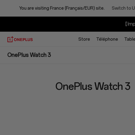
You are visiting
France (Français/EUR) site.
Switch to U
【Impo
Store
Téléphone
Tabl
OnePlus
OnePlus Watch 3
Watch
3
OnePlus Watch 3
Specs