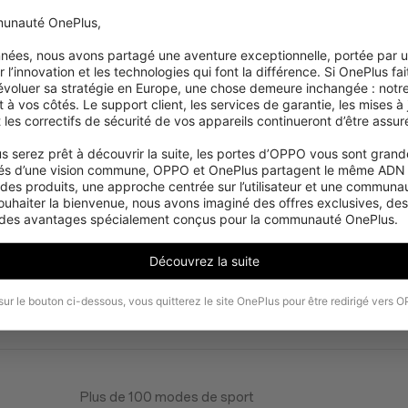
unauté OnePlus,

années, nous avons partagé une aventure exceptionnelle, portée par 
 l’innovation et les technologies qui font la différence. Si OnePlus fait
 évoluer sa stratégie en Europe, une chose demeure inchangée : notre
ECG Analyzer
 vos côtés. Le support client, les services de garantie, les mises à j
Bilan de santé en 60 s
et les correctifs de sécurité de vos appareils continueront d’être assuré
Esprit et corps
Santé vasculaire (rigidité artérielle)
s serez prêt à découvrir la suite, les portes d’OPPO vous sont grande
és d’une vision commune, OPPO et OnePlus partagent le même ADN :
Surveillance du sommeil, y compris score de qualité d
 des produits, une approche centrée sur l’utilisateur et une communaut
ronflement pendant le sommeil
ouhaiter la bienvenue, nous avons imaginé des offres exclusives, de
Wrist temperature
 des avantages spécialement conçus pour la communauté OnePlus.
Surveillance de la fréquence cardiaque, notification 
élevée/basse
Découvrez la suite
Suivi de la SpO2 - contrôles ponctuels, toute la journ
OHealth application with Health Insights, Support Goo
sur le bouton ci-dessous, vous quitterez le site OnePlus pour être redirigé vers 
Health journey;
Plus de 100 modes de sport