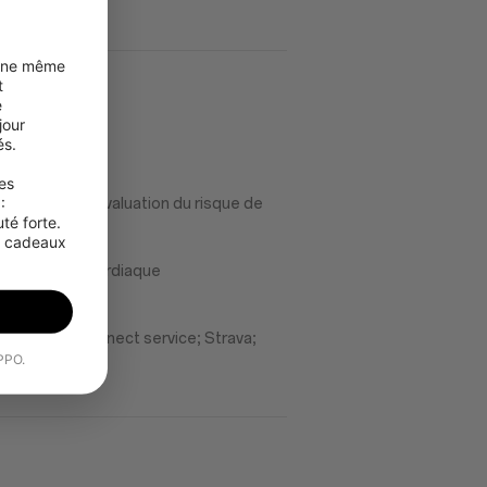
une même 
 
 
our 
s.

s 
 
u sommeil et évaluation du risque de
é forte. 
s cadeaux 
de fréquence cardiaque
ée
gle Health Connect service; Strava;
OPPO.