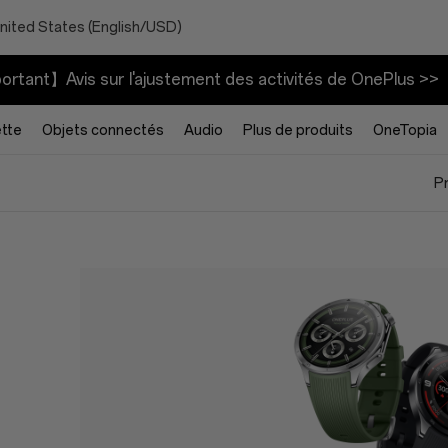
nited States (English/USD)
rtant】Avis sur l'ajustement des activités de OnePlus >>
ette
Objets connectés
Audio
Plus de produits
OneTopia
P