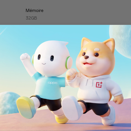
Mémoire
32GB
Wear OS by Google + RTOS
ECG
Capteur de température au poignet
Capteur optique de fréquence cardiaque
Capteur optique d'oxymètre de pouls
Capteur géomagnétique
Capteur de lumière
Baromètre
Capteur d'accélération
Capteur gyroscopique