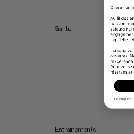
Chère comm
Au fil des 
passion pour
Santé
aujourd’hui
engagement à
logicielles 
Lorsque vou
ouvertes. N
l’excellence
Pour vous s
réservés et
En cliquant 
Entraînements