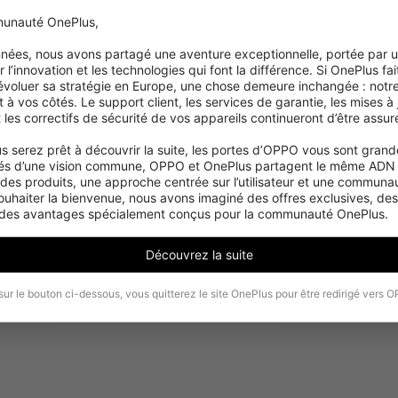
unauté OnePlus,

années, nous avons partagé une aventure exceptionnelle, portée par 
 l’innovation et les technologies qui font la différence. Si OnePlus fait
 évoluer sa stratégie en Europe, une chose demeure inchangée : notre
 vos côtés. Le support client, les services de garantie, les mises à j
et les correctifs de sécurité de vos appareils continueront d’être assuré
s serez prêt à découvrir la suite, les portes d’OPPO vous sont grande
és d’une vision commune, OPPO et OnePlus partagent le même ADN :
 des produits, une approche centrée sur l’utilisateur et une communaut
ouhaiter la bienvenue, nous avons imaginé des offres exclusives, de
 des avantages spécialement conçus pour la communauté OnePlus.
Découvrez la suite
sur le bouton ci-dessous, vous quitterez le site OnePlus pour être redirigé vers 