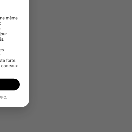
une même 
 
 
our 
s.

s 
 
é forte. 
s cadeaux 
OPPO.