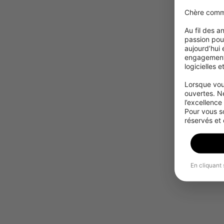
Chère comm
Au fil des 
passion pour
aujourd’hui
engagement à
logicielles 
Lorsque vou
ouvertes. N
l’excellence
Pour vous s
réservés et
En cliquant 