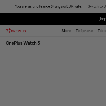
You are visiting
France (Français/EUR) site.
Switch to U
【Impo
Store
Téléphone
Tabl
OnePlus
OnePlus Watch 3
Watch
3