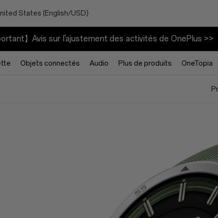
nited States (English/USD)
rtant】Avis sur l'ajustement des activités de OnePlus >>
ette
Objets connectés
Audio
Plus de produits
OneTopia
P