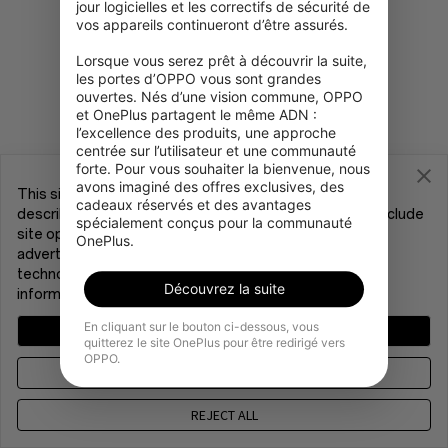
jour logicielles et les correctifs de sécurité de 
vos appareils continueront d’être assurés.

Désolé, ce produit n'est
Lorsque vous serez prêt à découvrir la suite, 
temporairement pas disponible à
les portes d’OPPO vous sont grandes 
l'achat dans votre région.
ouvertes. Nés d’une vision commune, OPPO 
et OnePlus partagent le même ADN : 
l’excellence des produits, une approche 
Voir plus de produits
centrée sur l’utilisateur et une communauté 
forte. Pour vous souhaiter la bienvenue, nous 
avons imaginé des offres exclusives, des 
This site uses cookies and related technologies, as
cadeaux réservés et des avantages 
described in our
Cookie Policy
, for purposes that may include
spécialement conçus pour la communauté 
site operation, analytics, enhanced user experience, or
OnePlus.
advertising. You may consent to our use of these
technologies or manage your preferences. For more
Découvrez la suite
information, please see our
Privacy Policy
.
En cliquant sur le bouton ci-dessous, vous
MANAGE CHOICES
quitterez le site OnePlus pour être redirigé vers
OPPO.
AGREE & PROCEED
REJECT ALL