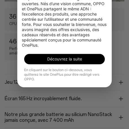
ouvertes. Nés d’une vision commune, OPPO 
et OnePlus partagent le même ADN : 
l’excellence des produits, une approche 
36 %
11 %
centrée sur l’utilisateur et une communauté 
forte. Pour vous souhaiter la bienvenue, nous 
CPU amélioré
GPU amélioré
avons imaginé des offres exclusives, des 
cadeaux réservés et des avantages 
spécialement conçus pour la communauté 
46 %
OnePlus.
Performances de l'IA
améliorées
Découvrez la suite
En cliquant sur le bouton ci-dessous, vous
quitterez le site OnePlus pour être redirigé vers
OPPO.
Jeu 120 FPS toujours actif dans MLBB.
Écran 165 Hz incroyablement fluide.
Notre plus grande batterie au silicium NanoStack
jamais conçue, avec 7 400 mAh