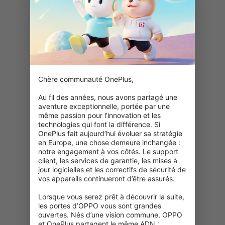
Chère communauté OnePlus,

Au fil des années, nous avons partagé une 
aventure exceptionnelle, portée par une 
même passion pour l’innovation et les 
technologies qui font la différence. Si 
OnePlus fait aujourd’hui évoluer sa stratégie 
en Europe, une chose demeure inchangée : 
notre engagement à vos côtés. Le support 
client, les services de garantie, les mises à 
jour logicielles et les correctifs de sécurité de 
vos appareils continueront d’être assurés.

Lorsque vous serez prêt à découvrir la suite, 
les portes d’OPPO vous sont grandes 
404 : Cette page n’est pas disponible
ouvertes. Nés d’une vision commune, OPPO 
et OnePlus partagent le même ADN : 
Vérifiez votre adresse URL.