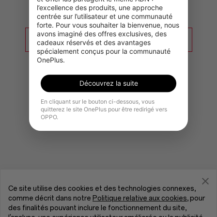
l’excellence des produits, une approche 
centrée sur l’utilisateur et une communauté 
forte. Pour vous souhaiter la bienvenue, nous 
avons imaginé des offres exclusives, des 
Accéder à la page d’accueil OnePlus
cadeaux réservés et des avantages 
spécialement conçus pour la communauté 
OnePlus.
Découvrez la suite
En cliquant sur le bouton ci-dessous, vous
quitterez le site OnePlus pour être redirigé vers
OPPO.
Ce site utilise des cookies et des technologies connexes,
comme décrit dans notre
Politique relative aux cookies
, pour
des finalités pouvant inclure le fonctionnement du site,