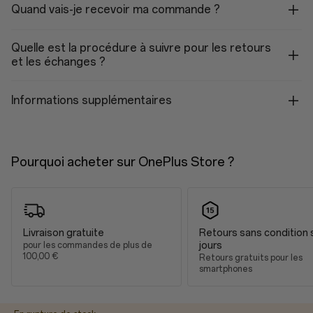
Quand vais-je recevoir ma commande ?
Autonomie de la batterie
Mode Économie d'énergie
Quelle est la procédure à suivre pour les retours
et les échanges ?
Jusqu'à 16 jours
Mode Intelligent
Informations supplémentaires
Jusqu'à 5 jours
Utilisation intensive en mode Intelligent
Jusqu'à 3 jours
Pourquoi acheter sur OnePlus Store ?
Écran
Écran
Livraison gratuite
Retours sans condition 
jours
pour les commandes de plus de
1,50 pouce
100,00 €
Retours gratuits pour les
466*466
smartphones
LTPO AMOLED
Jusqu'à 2200 nits de luminosité maximale