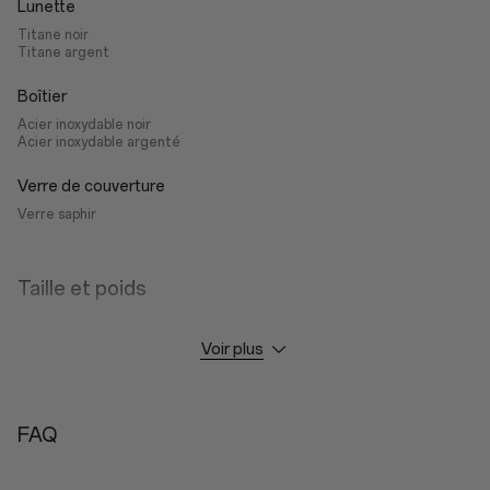
Lunette
Titane noir
Titane argent
Boîtier
Acier inoxydable noir
Acier inoxydable argenté
Verre de couverture
Verre saphir
Taille et poids
Taille et poids
Voir plus
46,6 mm (hors parties saillantes) x 47,6 mm x 11,75 mm (hors zone du
capteur)
Convient aux poignets de 140 à 210 mm
49,7 g (hors bracelet)
FAQ
81 g (avec le bracelet)