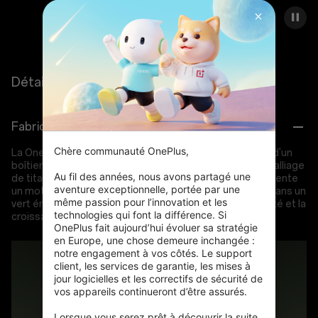
Détails
Fabrication solide pour durer toute une vie
Chère communauté OnePlus,

La OnePlus Watch 3 est un élégant chef-d'œuvre doté d'un
boîtier premium en acier inoxydable et d'une lunette en alliage
Au fil des années, nous avons partagé une 
de titane brillante et durable. Sa couronne conique présente
aventure exceptionnelle, portée par une 
un motif pyramidal pour un contrôle précis. Disponible dans un
même passion pour l’innovation et les 
vert émeraude OnePlus éclatant, elle symbolise la vitalité et la
technologies qui font la différence. Si 
croissance.
OnePlus fait aujourd’hui évoluer sa stratégie 
en Europe, une chose demeure inchangée : 
notre engagement à vos côtés. Le support 
client, les services de garantie, les mises à 
jour logicielles et les correctifs de sécurité de 
vos appareils continueront d’être assurés.

Lorsque vous serez prêt à découvrir la suite, 