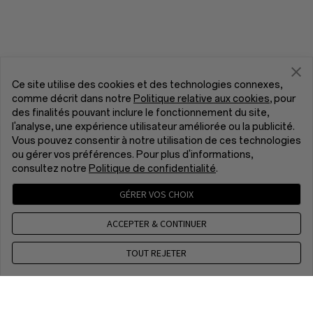
Ce site utilise des cookies et des technologies connexes,
comme décrit dans notre
Politique relative aux cookies
, pour
des finalités pouvant inclure le fonctionnement du site,
l'analyse, une expérience utilisateur améliorée ou la publicité.
Vous pouvez consentir à notre utilisation de ces technologies
ou gérer vos préférences. Pour plus d'informations,
consultez notre
Politique de confidentialité
.
GÉRER VOS CHOIX
ACCEPTER & CONTINUER
TOUT REJETER
Contactez nous
CET 8 a.m. - 5 p.m, Mon to Fri,Except public holidays