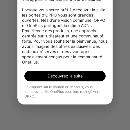
Lorsque vous serez prêt à découvrir la suite, 
les portes d’OPPO vous sont grandes 
ouvertes. Nés d’une vision commune, OPPO 
et OnePlus partagent le même ADN : 
l’excellence des produits, une approche 
centrée sur l’utilisateur et une communauté 
forte. Pour vous souhaiter la bienvenue, nous 
avons imaginé des offres exclusives, des 
Désolé, ce produit n'est
cadeaux réservés et des avantages 
temporairement pas disponible à
spécialement conçus pour la communauté 
l'achat dans votre région.
OnePlus.
Voir plus de produits
Découvrez la suite
En cliquant sur le bouton ci-dessous, vous
quitterez le site OnePlus pour être redirigé vers
OPPO.