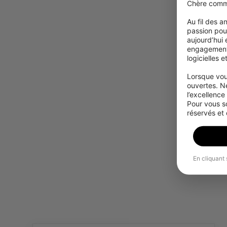
Chère comm
Au fil des 
passion pour
aujourd’hui
engagement à
logicielles 
Lorsque vou
ouvertes. N
l’excellence
Pour vous s
réservés et
En cliquant 