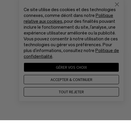
Ce site utilise des cookies et des technologies
connexes, comme décrit dans notre
Politique
relative aux cookies
, pour des finalités pouvant
inclure le fonctionnement du site, l'analyse, une
expérience utilisateur améliorée ou la publicité.
Vous pouvez consentir à notre utilisation de ces
technologies ou gérer vos préférences. Pour
plus d'informations, consultez notre
Politique de
confidentialité
.
GÉRER VOS CHOIX
ACCEPTER & CONTINUER
TOUT REJETER