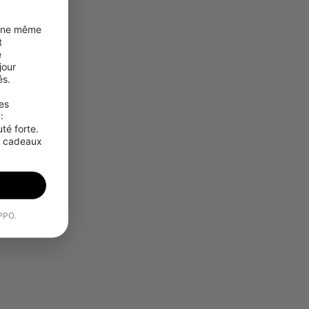
une même 
 
 
our 
s.

s 
 
é forte. 
s cadeaux 
OPPO.