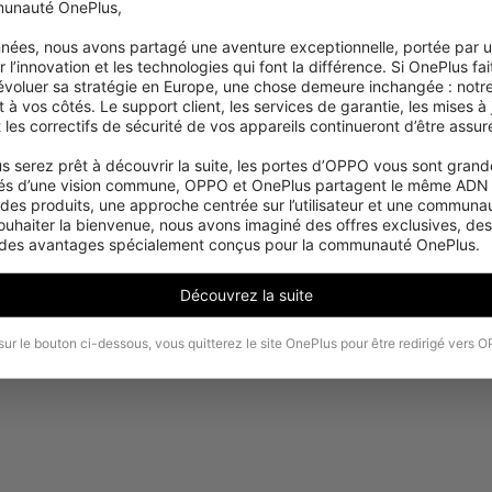
unauté OnePlus,

années, nous avons partagé une aventure exceptionnelle, portée par 
 l’innovation et les technologies qui font la différence. Si OnePlus fait
 évoluer sa stratégie en Europe, une chose demeure inchangée : notre
 vos côtés. Le support client, les services de garantie, les mises à j
et les correctifs de sécurité de vos appareils continueront d’être assuré
s serez prêt à découvrir la suite, les portes d’OPPO vous sont grande
Désolé, ce produit n'est temporairement pas
és d’une vision commune, OPPO et OnePlus partagent le même ADN :
disponible à l'achat dans votre région.
 des produits, une approche centrée sur l’utilisateur et une communaut
ouhaiter la bienvenue, nous avons imaginé des offres exclusives, de
 des avantages spécialement conçus pour la communauté OnePlus.
Voir plus de produits
Découvrez la suite
sur le bouton ci-dessous, vous quitterez le site OnePlus pour être redirigé vers 