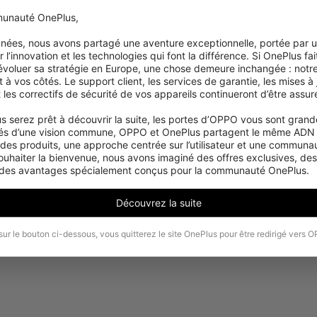
unauté OnePlus,

années, nous avons partagé une aventure exceptionnelle, portée par 
 l’innovation et les technologies qui font la différence. Si OnePlus fait
 évoluer sa stratégie en Europe, une chose demeure inchangée : notre
 vos côtés. Le support client, les services de garantie, les mises à j
et les correctifs de sécurité de vos appareils continueront d’être assuré
s serez prêt à découvrir la suite, les portes d’OPPO vous sont grande
és d’une vision commune, OPPO et OnePlus partagent le même ADN :
 des produits, une approche centrée sur l’utilisateur et une communaut
ouhaiter la bienvenue, nous avons imaginé des offres exclusives, de
 des avantages spécialement conçus pour la communauté OnePlus.
Découvrez la suite
sur le bouton ci-dessous, vous quitterez le site OnePlus pour être redirigé vers 