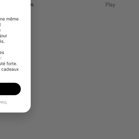
Présentation
Play
une même 
 
 
our 
s.

s 
 
é forte. 
s cadeaux 
OPPO.