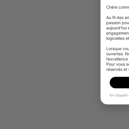
Chère comm
Au fil des 
passion pour
aujourd’hui
engagement à
logicielles 
Lorsque vou
ouvertes. N
l’excellence
Pour vous s
réservés et
En cliquant 