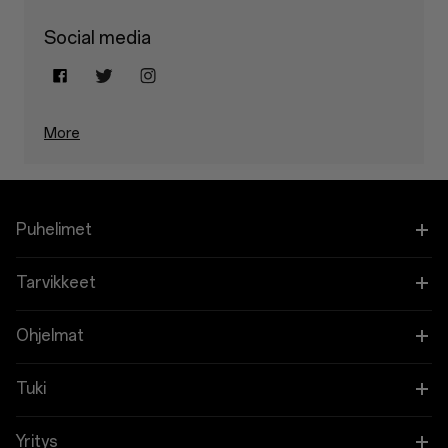
Social media
More
Puhelimet
OnePlus 15
Tarvikkeet
OnePlus 13
Tabletti
Ohjelmat
OnePlus 13R
Puettavat
Linkitä OnePlus-laitteesi
Tuki
OnePlus Nord 5
Ääni
Alennusohjelma
Shopping FAQs
Yritys