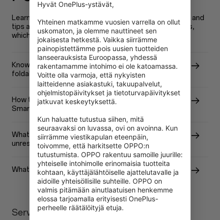
Hyvät OnePlus-ystävät,

Learn more about OnePlus device new features, tricks and
Yhteinen matkamme vuosien varrella on ollut 
tips and useful resolution to resolve your device issues,
uskomaton, ja olemme nauttineet sen 
which will help you use your device better.
jokaisesta hetkestä. Vaikka siirrämme 
painopistettämme pois uusien tuotteiden 
lanseerauksista Euroopassa, yhdessä 
Know more about OnePlus Open - the first-ever
rakentamamme intohimo ei ole katoamassa. 
foldable phone from OnePlus!
Voitte olla varmoja, että nykyisten 
laitteidenne asiakastuki, takuupalvelut, 
ohjelmistopäivitykset ja tietoturvapäivitykset 
How to extend the battery life of OnePlus
jatkuvat keskeytyksettä.

Smartphone?
Kun haluatte tutustua siihen, mitä 
seuraavaksi on luvassa, ovi on avoinna. Kun 
What should I do with my OnePlus Phone screen
siirrämme viestikapulan eteenpäin, 
unresponsive after covered with water?
toivomme, että harkitsette OPPO:n 
tutustumista. OPPO rakentuu samoille juurille: 
yhteiselle intohimolle erinomaisia tuotteita 
What is the difference between RAM and ROM?
kohtaan, käyttäjälähtöiselle ajattelutavalle ja 
aidoille yhteisöllisille suhteille. OPPO on 
valmis pitämään ainutlaatuisen henkemme 
elossa tarjoamalla erityisesti OnePlus-
perheelle räätälöityjä etuja.
Service Center