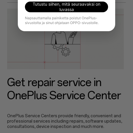
Tutustu siihen, mitä seuraavaksi on
luvassa
Napsauttamalla painiketta poistut OnePlus-
sivustolta ja sinut ohjataan OPPO-sivustolle.
Get repair service in
OnePlus Service Center
OnePlus Service Centers provide friendly, convenient and
professional services including repairs, software updates,