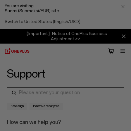
You are visiting
Suomi (Suomeksi/EUR) site.
Switch to United States (English/USD)
【Important】Notice of OnePlus Business
Adjustment >>
Support
Please enter your question
Ecodesign
Indicative repair price
How can we help you?