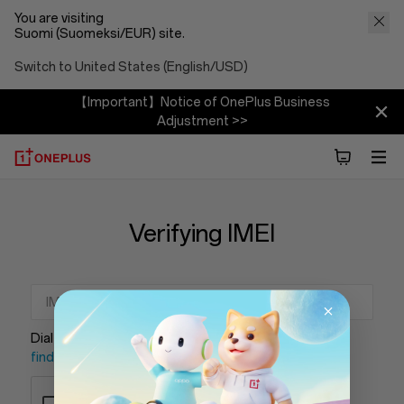
You are visiting
Suomi (Suomeksi/EUR) site.
Switch to United States (English/USD)
【Important】Notice of OnePlus Business
Adjustment >>
Verifying IMEI
Dial “*#06#”to get the IMEI of your phone
How to
find IMEI?