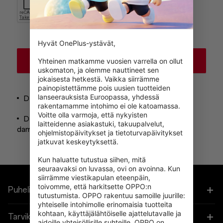
Hyvät OnePlus-ystävät,

Confirm
Yhteinen matkamme vuosien varrella on ollut 
uskomaton, ja olemme nauttineet sen 
jokaisesta hetkestä. Vaikka siirrämme 
painopistettämme pois uusien tuotteiden 
lanseerauksista Euroopassa, yhdessä 
Devices activated within 6 days;
rakentamamme intohimo ei ole katoamassa. 
Voitte olla varmoja, että nykyisten 
Devices function perfectly without any physical
laitteidenne asiakastuki, takuupalvelut, 
damage or unauthorized repair；
Learn more
ohjelmistopäivitykset ja tietoturvapäivitykset 
jatkuvat keskeytyksettä.

Kun haluatte tutustua siihen, mitä 
seuraavaksi on luvassa, ovi on avoinna. Kun 
siirrämme viestikapulan eteenpäin, 
toivomme, että harkitsette OPPO:n 
Puhelimet
tutustumista. OPPO rakentuu samoille juurille: 
yhteiselle intohimolle erinomaisia tuotteita 
kohtaan, käyttäjälähtöiselle ajattelutavalle ja 
OnePlus 15
Tarvikkeet
aidoille yhteisöllisille suhteille. OPPO on 