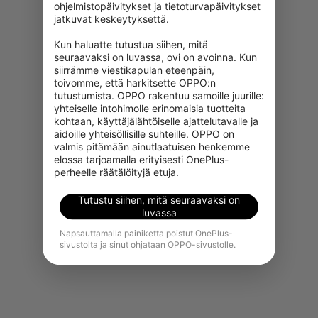
ohjelmistopäivitykset ja tietoturvapäivitykset 
jatkuvat keskeytyksettä.

Kun haluatte tutustua siihen, mitä 
seuraavaksi on luvassa, ovi on avoinna. Kun 
siirrämme viestikapulan eteenpäin, 
toivomme, että harkitsette OPPO:n 
tutustumista. OPPO rakentuu samoille juurille: 
yhteiselle intohimolle erinomaisia tuotteita 
kohtaan, käyttäjälähtöiselle ajattelutavalle ja 
aidoille yhteisöllisille suhteille. OPPO on 
Valitettavasti tämä tuote ei ole
valmis pitämään ainutlaatuisen henkemme 
juuri nyt ostettavissa alueellasi.
elossa tarjoamalla erityisesti OnePlus-
perheelle räätälöityjä etuja.
Näytä lisää tuotteita
Tutustu siihen, mitä seuraavaksi on
luvassa
Napsauttamalla painiketta poistut OnePlus-
sivustolta ja sinut ohjataan OPPO-sivustolle.