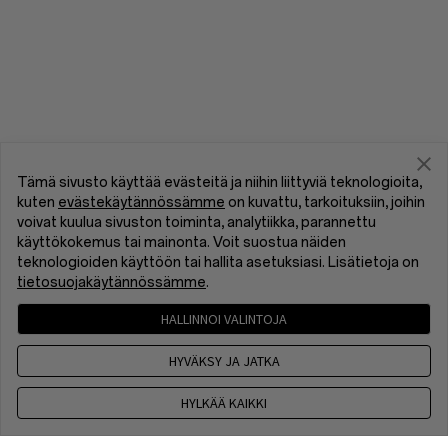
Tämä sivusto käyttää evästeitä ja niihin liittyviä teknologioita,
kuten
evästekäytännössämme
on kuvattu, tarkoituksiin, joihin
voivat kuulua sivuston toiminta, analytiikka, parannettu
käyttökokemus tai mainonta. Voit suostua näiden
teknologioiden käyttöön tai hallita asetuksiasi. Lisätietoja on
tietosuojakäytännössämme
.
HALLINNOI VALINTOJA
HYVÄKSY JA JATKA
HYLKÄÄ KAIKKI