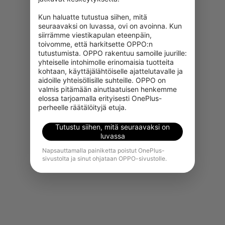
Kun haluatte tutustua siihen, mitä 
seuraavaksi on luvassa, ovi on avoinna. Kun 
siirrämme viestikapulan eteenpäin, 
toivomme, että harkitsette OPPO:n 
tutustumista. OPPO rakentuu samoille juurille: 
yhteiselle intohimolle erinomaisia tuotteita 
kohtaan, käyttäjälähtöiselle ajattelutavalle ja 
aidoille yhteisöllisille suhteille. OPPO on 
Valitettavasti tämä tuote ei ole
valmis pitämään ainutlaatuisen henkemme 
juuri nyt ostettavissa alueellasi.
elossa tarjoamalla erityisesti OnePlus-
perheelle räätälöityjä etuja.
Näytä lisää tuotteita
Tutustu siihen, mitä seuraavaksi on
luvassa
Napsauttamalla painiketta poistut OnePlus-
sivustolta ja sinut ohjataan OPPO-sivustolle.