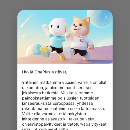
Hyvät OnePlus-ystävät,

Yhteinen matkamme vuosien varrella on ollut 
uskomaton, ja olemme nauttineet sen 
jokaisesta hetkestä. Vaikka siirrämme 
painopistettämme pois uusien tuotteiden 
lanseerauksista Euroopassa, yhdessä 
rakentamamme intohimo ei ole katoamassa. 
Voitte olla varmoja, että nykyisten 
laitteidenne asiakastuki, takuupalvelut, 
ohjelmistopäivitykset ja tietoturvapäivitykset 
jatkuvat keskeytyksettä.
