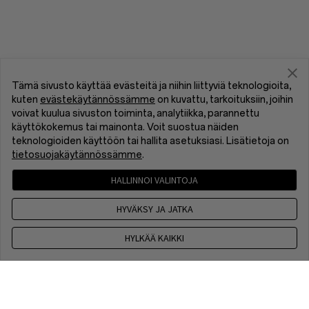
Tämä sivusto käyttää evästeitä ja niihin liittyviä teknologioita,
kuten
evästekäytännössämme
on kuvattu, tarkoituksiin, joihin
voivat kuulua sivuston toiminta, analytiikka, parannettu
käyttökokemus tai mainonta. Voit suostua näiden
teknologioiden käyttöön tai hallita asetuksiasi. Lisätietoja on
tietosuojakäytännössämme
.
HALLINNOI VALINTOJA
HYVÄKSY JA JATKA
HYLKÄÄ KAIKKI
Ota yhteyttä
9 am - 6 pm, EET, Maanantaista Perjantaihin, ei voimassa
arkipyhien aikana