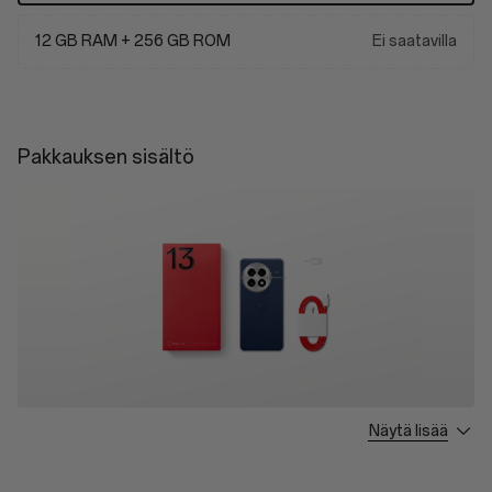
12 GB RAM + 256 GB ROM
Ei saatavilla
Pakkauksen sisältö
Näytä lisää
OnePlus 13 * 1
Type-A to C Cable * 1
Quick Start Guide * 1