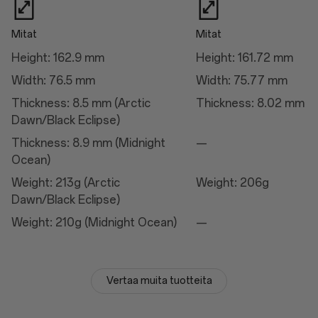
Mitat
Mitat
Lataus
Height: 162.9 mm
Height: 161.72 mm
Lataus
Width: 76.5 mm
Width: 75.77 mm
50W AIRVOOC
Thickness: 8.5 mm (Arctic
Thickness: 8.02 mm
100W SUPERVOOC™
Dawn/Black Eclipse)
Thickness: 8.9 mm (Midnight
—
Kamera
Ocean)
Weight: 213g (Arctic
Weight: 206g
Pääkamera
Dawn/Black Eclipse)
Automaattinen tarkennus: kyllä
Näkökenttä: 85°
Weight: 210g (Midnight Ocean)
—
Sähköinen kuvanvakautus: kyllä
Optinen kuvanvakautus: kyllä
Objektiivien määrä: 7P
Pikselikoko: 1,12 µm
Megapikseleitä: 50
Vertaa muita tuotteita
Kenno: Sony LYT-808
Kennon koko: 1/1,4"
ALC-objektiivipinnoite
Polttoväli: 23 mm:ä vastaava