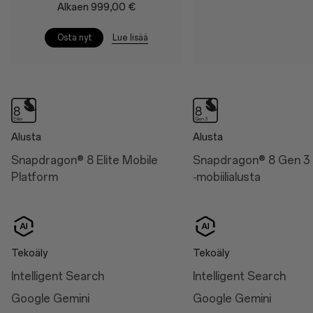
Akku ja varaus
Alkaen 999,00 €
Näyttö
Battery
Size: 17.32 cm (6.82",
Lue lisää
Osta nyt
measured diagonally from
6,000 mAh (Dual-cell
corner to corner)
3,000 mAh, non-
removable)
Aqua Touch 2.0
Charge
RadiantView
100W SUPERVOOC™
Intelligent Eye Care 4.0
Alusta
Alusta
50W AIRVOOC
Snapdragon® 8 Elite Mobile
Snapdragon® 8 Gen 3
Platform
‑mobiilialusta
Mitat
Height: 162.9 mm
Tekoäly
Tekoäly
Width: 76.5 mm
Intelligent Search
Intelligent Search
Thickness: 8.5 mm (Arctic
Google Gemini
Google Gemini
Dawn/Black Eclipse)