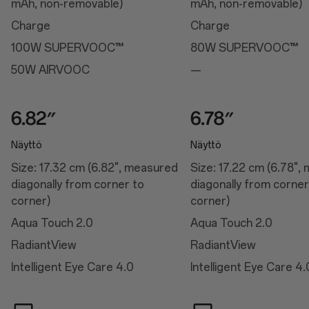
mAh, non-removable)
mAh, non-removable)
Kirkas HDR-videotila
Näytön värilämpötila
Charge
Charge
Manuaalinen kirkkaus
Automaattinen kirkkaus
100W SUPERVOOC™
80W SUPERVOOC™
Värinäön parannus
Näytön väritila
50W AIRVOOC
—
Videon värien parannus
Kuvan tarkennus
Nukkumaanmenotila
Silmäystävällinen tila
Luonnollisten sävyjen näyttö
Näyttö
Näyttö
Suorituskyky
Size: 17.32 cm (6.82", measured
Size: 17.22 cm (6.78",
diagonally from corner to
diagonally from corner
Suorituskyky
corner)
corner)
Käyttöjärjestelmä: Android™ 15:een perustuva OxygenOS 15.0
Aqua Touch 2.0
Aqua Touch 2.0
Alusta: Snapdragon® 8 Elite ‑mobiilialusta
Suoritin: Qualcomm® Oryon™ ‑suoritin, 4,32 GHz
RadiantView
RadiantView
Näytönohjain: Adreno™ 830
RAM-muisti: 12 Gt:n / 16 Gt:n LPDDR5X
Intelligent Eye Care 4.0
Intelligent Eye Care 4.
Tallennustila: 256 Gt:n / 512 Gt:n UFS 4.0
Akku: 6 000 mAh (kaksi 3 000 mAh:n kennoa, ei irrotettava)
Tärinä: haptinen moottori
Saatavilla olevat kokoonpanot: 12GB+256GB / 16GB+512GB