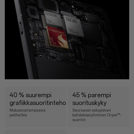
40 % suurempi
45 % parempi
grafiikkasuoritinteho
suorituskyky
Mukaansatempaavia
Seuraavan sukupolven
pelihetkiä
kahdeksanytiminen Oryon™-
suoritin