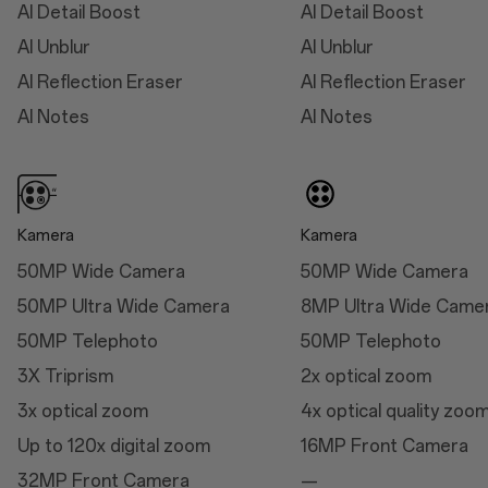
AI Detail Boost
AI Detail Boost
Thickness: 8.9 mm
AI Unblur
AI Unblur
(Midnight Ocean)
AI Reflection Eraser
AI Reflection Eraser
Weight: 213g (Arctic
Dawn/Black Eclipse)
AI Notes
AI Notes
Weight: 210g (Midnight
Ocean)
Kamera
Kamera
50MP Wide Camera
50MP Wide Camera
Mitat
50MP Ultra Wide Camera
8MP Ultra Wide Came
Korkeus
50MP Telephoto
50MP Telephoto
162.9mm
3X Triprism
2x optical zoom
Leveys
3x optical zoom
4x optical quality zoo
76,5 mm
Up to 120x digital zoom
16MP Front Camera
Paksuus
32MP Front Camera
—