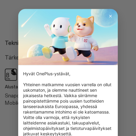
Lue lisää
Tekniikka
Tärkeimmät ominaisuudet
Hyvät OnePlus-ystävät,

Yhteinen matkamme vuosien varrella on ollut 
Alusta
Tekoäly
uskomaton, ja olemme nauttineet sen 
jokaisesta hetkestä. Vaikka siirrämme 
Snapdragon® 8 Elite
Intelligent Search
painopistettämme pois uusien tuotteiden 
Mobile Platform
Google Gemini
lanseerauksista Euroopassa, yhdessä 
rakentamamme intohimo ei ole katoamassa. 
AI Detail Boost
Voitte olla varmoja, että nykyisten 
laitteidenne asiakastuki, takuupalvelut, 
AI Unblur
ohjelmistopäivitykset ja tietoturvapäivitykset 
jatkuvat keskeytyksettä.

AI Reflection Eraser