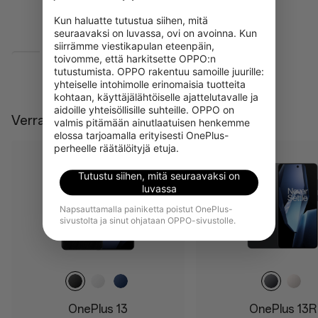
AI Notes
Kun haluatte tutustua siihen, mitä 
seuraavaksi on luvassa, ovi on avoinna. Kun 
siirrämme viestikapulan eteenpäin, 
toivomme, että harkitsette OPPO:n 
Näytä lisää
tutustumista. OPPO rakentuu samoille juurille: 
yhteiselle intohimolle erinomaisia tuotteita 
Kamera
Kestävyys
kohtaan, käyttäjälähtöiselle ajattelutavalle ja 
aidoille yhteisöllisille suhteille. OPPO on 
50MP Wide Camera
IP68
Verrata
valmis pitämään ainutlaatuisen henkemme 
elossa tarjoamalla erityisesti OnePlus-
50MP Ultra Wide Camera
IP69
perheelle räätälöityjä etuja.
50MP Telephoto
Cover Glass
Tutustu siihen, mitä seuraavaksi on
3X Triprism
Ceramic Guard
luvassa
3x optical zoom
Napsauttamalla painiketta poistut OnePlus-
sivustolta ja sinut ohjataan OPPO-sivustolle.
Up to 120x digital zoom
32MP Front Camera
OnePlus 13
OnePlus 13R