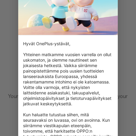
Hyvät OnePlus-ystävät,

Yhteinen matkamme vuosien varrella on ollut 
uskomaton, ja olemme nauttineet sen 
jokaisesta hetkestä. Vaikka siirrämme 
painopistettämme pois uusien tuotteiden 
lanseerauksista Euroopassa, yhdessä 
rakentamamme intohimo ei ole katoamassa. 
Voitte olla varmoja, että nykyisten 
laitteidenne asiakastuki, takuupalvelut, 
Your feedback is important to us, please share your
ohjelmistopäivitykset ja tietoturvapäivitykset 
comments after you receive your device.
jatkuvat keskeytyksettä.

Kun haluatte tutustua siihen, mitä 
seuraavaksi on luvassa, ovi on avoinna. Kun 
siirrämme viestikapulan eteenpäin, 
toivomme, että harkitsette OPPO:n 