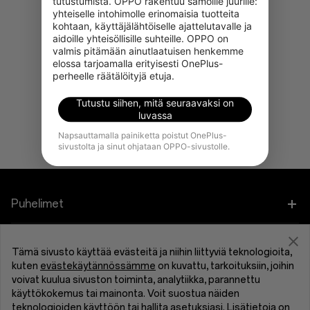
tutustumista. OPPO rakentuu samoille juurille: 
yhteiselle intohimolle erinomaisia tuotteita 
kohtaan, käyttäjälähtöiselle ajattelutavalle ja 
aidoille yhteisöllisille suhteille. OPPO on 
valmis pitämään ainutlaatuisen henkemme 
elossa tarjoamalla erityisesti OnePlus-
perheelle räätälöityjä etuja.
Tutustu siihen, mitä seuraavaksi on
luvassa
Napsauttamalla painiketta poistut OnePlus-
sivustolta ja sinut ohjataan OPPO-sivustolle.
Puhelimet
OnePlus 15
Tarvikkeet
Tämä sivusto käyttää evästeitä ja niihin liittyviä teknologioita,
kuten
evästekäytännössämme
on kuvattu, tarkoituksiin, joihin
OnePlus 13
Tabletti
Ohjelmat
voivat kuulua sivuston toiminta, analytiikka, parannettu
käyttökokemus tai mainonta. Voit suostua näiden
OnePlus 13R
teknologioiden käyttöön tai hallita asetuksiasi. Lisätietoja on
Puettavat