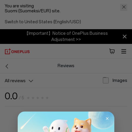
You are visiting
Suomi (Suomeksi/EUR) site.
Switch to United States (English/USD)
【Important】Notice of OnePlus Business
Adjustment >>
Reviews
Images
All reviews
0.0
/ 5