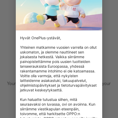
Hyvät OnePlus-ystävät,

Yhteinen matkamme vuosien varrella on ollut 
uskomaton, ja olemme nauttineet sen 
jokaisesta hetkestä. Vaikka siirrämme 
painopistettämme pois uusien tuotteiden 
lanseerauksista Euroopassa, yhdessä 
rakentamamme intohimo ei ole katoamassa. 
Voitte olla varmoja, että nykyisten 
laitteidenne asiakastuki, takuupalvelut, 
Your feedback is important to us, please share your
ohjelmistopäivitykset ja tietoturvapäivitykset 
comments after you receive your device.
jatkuvat keskeytyksettä.

Kun haluatte tutustua siihen, mitä 
seuraavaksi on luvassa, ovi on avoinna. Kun 
siirrämme viestikapulan eteenpäin, 
toivomme, että harkitsette OPPO:n 