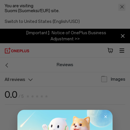
You are visiting
Suomi (Suomeksi/EUR) site.
Switch to United States (English/USD)
【Important】Notice of OnePlus Business
Adjustment >>
Reviews
Images
All reviews
0.0
/ 5