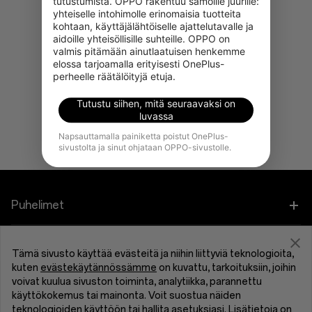
tutustumista. OPPO rakentuu samoille juurille: 
yhteiselle intohimolle erinomaisia tuotteita 
kohtaan, käyttäjälähtöiselle ajattelutavalle ja 
aidoille yhteisöllisille suhteille. OPPO on 
valmis pitämään ainutlaatuisen henkemme 
elossa tarjoamalla erityisesti OnePlus-
perheelle räätälöityjä etuja.
Tutustu siihen, mitä seuraavaksi on
luvassa
Napsauttamalla painiketta poistut OnePlus-
sivustolta ja sinut ohjataan OPPO-sivustolle.
Puhelimet
OnePlus 15
Tarvikkeet
Tämä sivusto käyttää evästeitä ja niihin liittyviä teknologioita,
kuten
evästekäytännössämme
on kuvattu, tarkoituksiin, joihin
OnePlus 13
Tabletti
Ohjelmat
voivat kuulua sivuston toiminta, analytiikka, parannettu
käyttökokemus tai mainonta. Voit suostua näiden
OnePlus 13R
teknologioiden käyttöön tai hallita asetuksiasi. Lisätietoja on
Puettavat