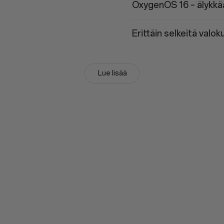
OxygenOS 16 – älykkää
Erittäin selkeitä valok
Lue lisää