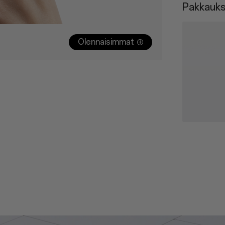
Pakkauks
Olennaisimmat
OnePlus 15R
USB Data C
SIM Ejector
Quick Guide
Safety Guid