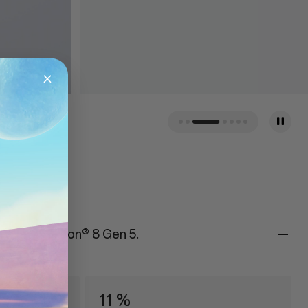
n Snapdragon® 8 Gen 5.
11 %