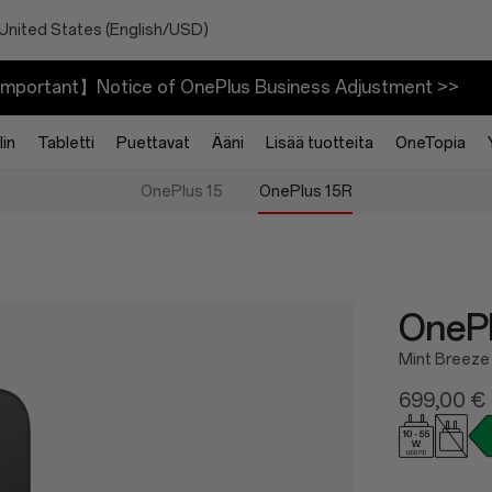
 United States (English/USD)
mportant】Notice of OnePlus Business Adjustment >>
in
Tabletti
Puettavat
Ääni
Lisää tuotteita
OneTopia
OnePlus 15
OnePlus 15R
OnePl
Mint Breeze
699,00 €