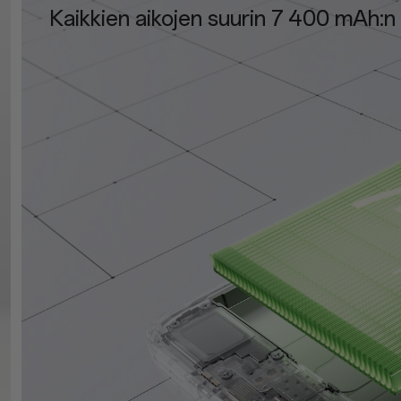
OxygenOS 16 – älykkäästi sinun