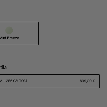
Mint Breeze
tila
M + 256 GB ROM
699,00 €