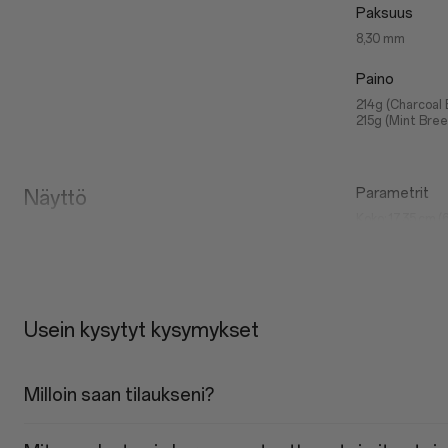
Paksuus
8,30 mm
Paino
214g (Charcoal 
215g (Mint Bre
Parametrit
Näyttö
Koko: 17,35 cm (
Tarkkuus: 2 800×
Kuvasuhde: 19,8
HBM: 1 800 niti
Virkistystaajuu
Näytön suojalasi
100 %:n DCI-P3 (t
Usein kysytyt kysymykset
Ominaisuude
Aurinkonäyttö
Milloin saan tilaukseni?
Vähennä valkop
Silmien mukavu
Liikevihjeet
Silmien mukavu