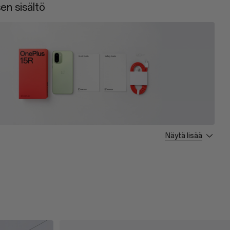
en sisältö
Näytä lisää
 * 1
able * 1
 Tool * 1
 * 1
e * 1