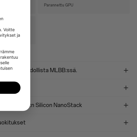
Parannettu GPU
n 
 Voitte 
itykset ja 
oälyn ansiosta
irrämme 
rakentuu 
selle 
tuisen 
on aina mahdollista MLBB:ssä.
Hz:n näyttö.
in 7 400 mAh:n Silicon NanoStack
uokitukset