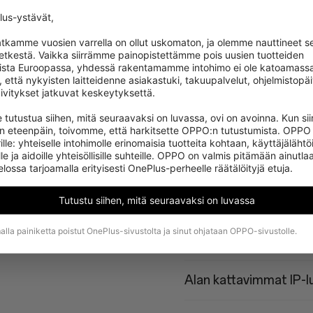
Parannettu CPU
us-ystävät,

tkamme vuosien varrella on ollut uskomaton, ja olemme nauttineet se
hetkestä. Vaikka siirrämme painopistettämme pois uusien tuotteiden 
46 %
ista Euroopassa, yhdessä rakentamamme intohimo ei ole katoamassa.
, että nykyisten laitteidenne asiakastuki, takuupalvelut, ohjelmistopäiv
Parannettu suorituskyky tek
ivitykset jatkuvat keskeytyksettä.

 tutustua siihen, mitä seuraavaksi on luvassa, ovi on avoinna. Kun si
an eteenpäin, toivomme, että harkitsette OPPO:n tutustumista. OPPO 
ille: yhteiselle intohimolle erinomaisia tuotteita kohtaan, käyttäjälähtöi
le ja aidoille yhteisöllisille suhteille. OPPO on valmis pitämään ainutlaa
120 fps:n pelaaminen 
ssa tarjoamalla erityisesti OnePlus-perheelle räätälöityjä etuja.
Sujuvasti toimiva 165 
Tutustu siihen, mitä seuraavaksi on luvassa
lla painiketta poistut OnePlus-sivustolta ja sinut ohjataan OPPO-sivustolle.
Kaikkien aikojen suur
Alan kattavimmat IP-l