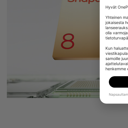
Hyvät OnePl
Yhteinen ma
jokaisesta 
lanseerauks
olla varmoja
tietoturvapä
Kun haluatte
viestikapul
samoille juur
ajattelutaval
henkemme elo
Napsauttama