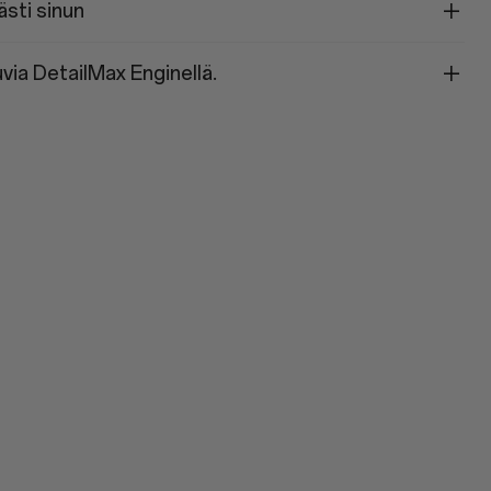
sti sinun
uvia DetailMax Enginellä.