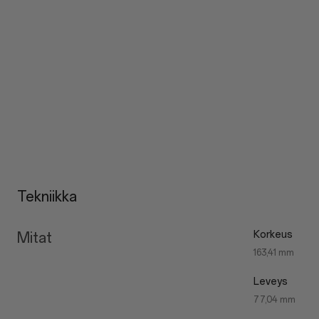
Tekniikka
Korkeus
Mitat
163,41 mm
Leveys
77,04 mm