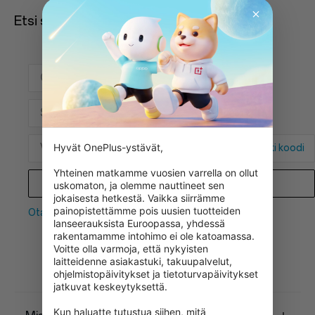
Etsi se tilausnumerollasi.
Hyvät OnePlus-ystävät,

Hanki koodi
Yhteinen matkamme vuosien varrella on ollut 
Tilauksen tila
uskomaton, ja olemme nauttineet sen 
jokaisesta hetkestä. Vaikka siirrämme 
painopistettämme pois uusien tuotteiden 
Ota yhteyttä
lanseerauksista Euroopassa, yhdessä 
rakentamamme intohimo ei ole katoamassa. 
Voitte olla varmoja, että nykyisten 
Usein kysytyt kysymykset
laitteidenne asiakastuki, takuupalvelut, 
ohjelmistopäivitykset ja tietoturvapäivitykset 
jatkuvat keskeytyksettä.

Kun haluatte tutustua siihen, mitä 