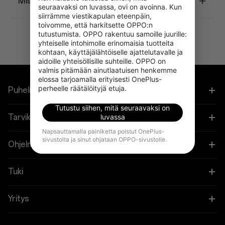
Mistä löydän tilausnumeroni?
seuraavaksi on luvassa, ovi on avoinna. Kun 
siirrämme viestikapulan eteenpäin, 
toivomme, että harkitsette OPPO:n 
tutustumista. OPPO rakentuu samoille juurille: 
yhteiselle intohimolle erinomaisia tuotteita 
kohtaan, käyttäjälähtöiselle ajattelutavalle ja 
aidoille yhteisöllisille suhteille. OPPO on 
valmis pitämään ainutlaatuisen henkemme 
elossa tarjoamalla erityisesti OnePlus-
perheelle räätälöityjä etuja.
Puhelimet
Tutustu siihen, mitä seuraavaksi on
OnePlus 15
Tarvikkeet
luvassa
Napsauttamalla painiketta poistut OnePlus-
OnePlus 13
sivustolta ja sinut ohjataan OPPO-sivustolle.
Tabletti
Ohjelmat
OnePlus 13R
Puettavat
Linkitä OnePlus-laitteesi
Tuki
OnePlus Nord 5
Ääni
Alennusohjelma
Shopping FAQs
Yritys
OnePlus Nord CE5
Suojakuoret
Kumppaniohjelma
Software Upgrade
Tietoja OnePlusista