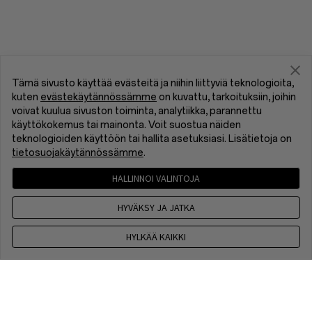
Tämä sivusto käyttää evästeitä ja niihin liittyviä teknologioita,
kuten
evästekäytännössämme
on kuvattu, tarkoituksiin, joihin
voivat kuulua sivuston toiminta, analytiikka, parannettu
käyttökokemus tai mainonta. Voit suostua näiden
teknologioiden käyttöön tai hallita asetuksiasi. Lisätietoja on
tietosuojakäytännössämme
.
HALLINNOI VALINTOJA
HYVÄKSY JA JATKA
HYLKÄÄ KAIKKI
Ota yhteyttä
9 am - 6 pm, EET, Maanantaista Perjantaihin, ei voimassa
arkipyhien aikana