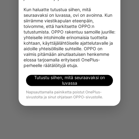
Kun haluatte tutustua siihen, mitä 
seuraavaksi on luvassa, ovi on avoinna. Kun 
siirrämme viestikapulan eteenpäin, 
toivomme, että harkitsette OPPO:n 
tutustumista. OPPO rakentuu samoille juurille: 
yhteiselle intohimolle erinomaisia tuotteita 
kohtaan, käyttäjälähtöiselle ajattelutavalle ja 
aidoille yhteisöllisille suhteille. OPPO on 
Valitettavasti tämä tuote ei ole
valmis pitämään ainutlaatuisen henkemme 
juuri nyt ostettavissa alueellasi.
elossa tarjoamalla erityisesti OnePlus-
perheelle räätälöityjä etuja.
Näytä lisää tuotteita
Tutustu siihen, mitä seuraavaksi on
luvassa
Napsauttamalla painiketta poistut OnePlus-
sivustolta ja sinut ohjataan OPPO-sivustolle.