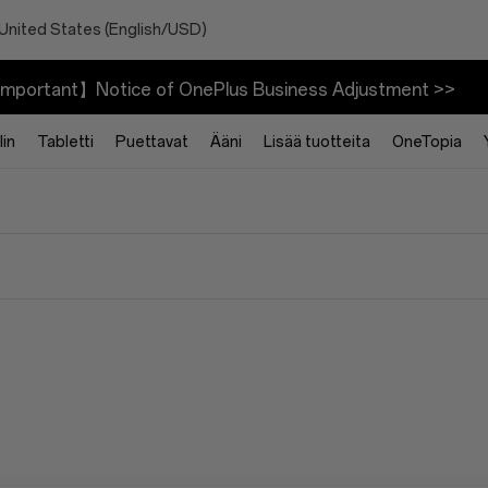
 United States (English/USD)
mportant】Notice of OnePlus Business Adjustment >>
in
Tabletti
Puettavat
Ääni
Lisää tuotteita
OneTopia