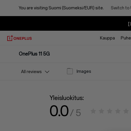
You are visiting
Suomi (Suomeksi/EUR) site.
Switch to
【I
Kauppa
Puhel
OnePlus 11 5G
Images
All reviews
Yleisluokitus:
0.0
/ 5