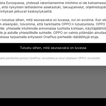
ista Euroopassa, yhdessä rakentamamme intohimo ei ole katoamassa.
 important to us, please share your comments after you rec
, että nykyisten laitteidenne asiakastuki, takuupalvelut, ohjelmistopäiv
ivitykset jatkuvat keskeytyksettä.

 tutustua siihen, mitä seuraavaksi on luvassa, ovi on avoinna. Kun si
an eteenpäin, toivomme, että harkitsette OPPO:n tutustumista. OPPO 
ille: yhteiselle intohimolle erinomaisia tuotteita kohtaan, käyttäjälähtöi
le ja aidoille yhteisöllisille suhteille. OPPO on valmis pitämään ainutlaa
ssa tarjoamalla erityisesti OnePlus-perheelle räätälöityjä etuja.
Tutustu siihen, mitä seuraavaksi on luvassa
lla painiketta poistut OnePlus-sivustolta ja sinut ohjataan OPPO-sivustolle.