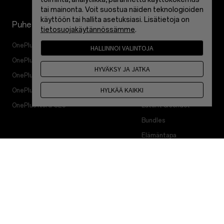
tai mainonta. Voit suostua näiden teknologioiden
käyttöön tai hallita asetuksiasi. Lisätietoja on
Puhelimet
Tarvikkeet
tietosuojakäytännössämme
.
OnePlus 15
Tabletti
HALLINNOI VALINTOJA
OnePlus 13
Puettavat
HYVÄKSY JA JATKA
OnePlus 13R
Ääni
HYLKÄÄ KAIKKI
OnePlus Nord 5
Suojakuoret
OnePlus Nord CE5
Laturit & Johdot
Bundles
Elämäntapa