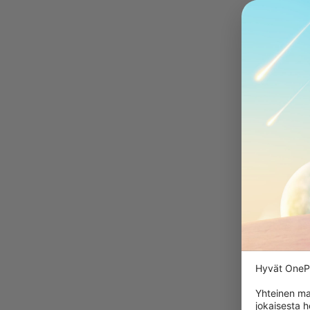
Hyvät OnePl
Yhteinen ma
jokaisesta 