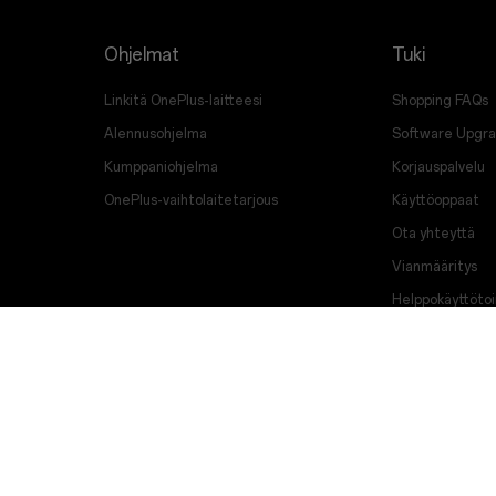
Ohjelmat
Tuki
Linkitä OnePlus-laitteesi
Shopping FAQs
Alennusohjelma
Software Upgr
Kumppaniohjelma
Korjauspalvelu
OnePlus-vaihtolaitetarjous
Käyttöoppaat
Ota yhteyttä
Vianmääritys
Helppokäyttöto