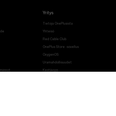
Yritys
Tietoja OnePlusista
ade
Yhteisö
Red Cable Club
OnePlus Store -sovellus
OxygenOS
Uramahdollisuudet
iminnot
Kestävyys
Lehdistö
Hanki tukea OnePlusilta