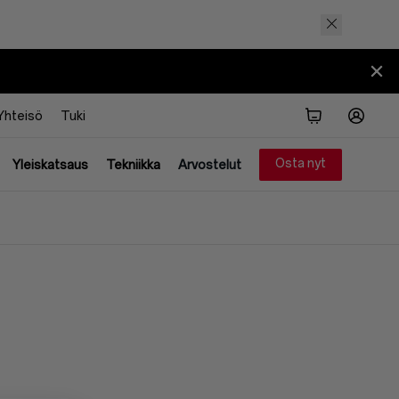
Yhteisö
Tuki
Osta nyt
Yleiskatsaus
Tekniikka
Arvostelut