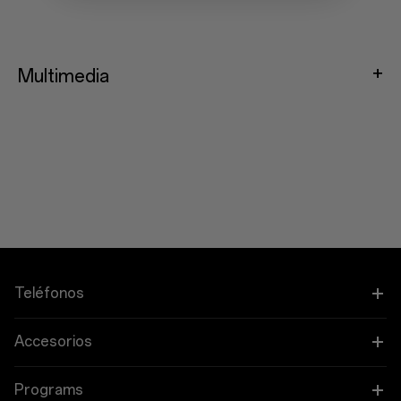
Multimedia
Teléfonos
OnePlus 15
Accesorios
OnePlus 15R
Tableta
Programs