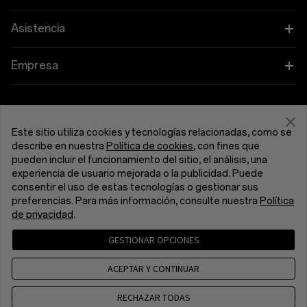
OnePlus 13
Ponibles
Vincular tus dispositivos OnePlus
Asistencia
OnePlus Nord 5
Audio
Programa de descuentos
Preguntas frecuentes sobre compras
Empresa
OnePlus Nord CE5
Fundas y protección
Programa de afiliados
Actualización de software
Acerca de OnePlus
Alimentación y cables
Obtén soporte de OnePlus
Canje de OnePlus
Servicio de reparación
Comunidad
Este sitio utiliza cookies y tecnologías relacionadas, como se
describe en nuestra
Política de cookies
, con fines que
Manojos
Manuales de usuario
España (Español)
pueden incluir el funcionamiento del sitio, el análisis, una
Red Cable Club
experiencia de usuario mejorada o la publicidad. Puede
Lifestyle
consentir el uso de estas tecnologías o gestionar sus
Ponte en Contacto
OnePlus Store App
preferencias. Para más información, consulte nuestra
Política
de privacidad
.
Resolución de problemas
OxygenOS
GESTIONAR OPCIONES
Política de privacidad
Acuerdo del usuario
Accesibilidad
Carreras
Condiciones de venta
Security Response Center (OneSRC)
ACEPTAR Y CONTINUAR
Cookies
Cookie Settings
Sustentabilidad
© 2013 - 2026 OnePlus. All Rights Reserved.
RECHAZAR TODAS