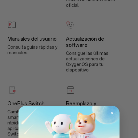
oficial.
Manuales del usuario
Actualización de
software
Consulta guías rápidas y
manuales.
Consigue las últimas
actualizaciones de
OxygenOS para tu
dispositivo.
OnePlus Switch
Reemplazo y
devolución
Cambia a tu nuevo
smartphone OnePlus
Desiste del contrato
rápidamente gracias a la
aquí
aplicación OnePlus
Switch.