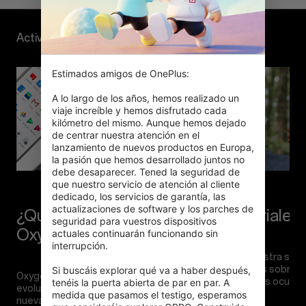
Actividad
Estimados amigos de OnePlus:

A lo largo de los años, hemos realizado un 
viaje increíble y hemos disfrutado cada 
kilómetro del mismo. Aunque hemos dejado 
de centrar nuestra atención en el 
lanzamiento de nuevos productos en Europa, 
la pasión que hemos desarrollado juntos no 
debe desaparecer. Tened la seguridad de 
que nuestro servicio de atención al cliente 
dedicado, los servicios de garantía, las 
actualizaciones de software y los parches de 
¿Qué novedades presenta
seguridad para vuestros dispositivos 
actuales continuarán funcionando sin 
interrupción.

Mira nuestra seri
consejos sobre c
Si buscáis explorar qué va a haber después, 
OxygenOS está en constante
tenéis la puerta abierta de par en par. A 
evolución.Descubre más detalles sobre las
medida que pasamos el testigo, esperamos 
nuevas funciones y mejoras, y aprovecha al