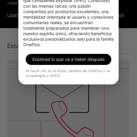
que consideréis explorar OPPO. Construido 
con las mismas raíces: una pasión 
compartida por productos excelentes, una 
Learn more
Learn more
mentalidad orientada al usuario y conexiones 
comunitarias reales, se encuentran 
totalmente preparados para mantener vivo 
nuestro espíritu único, ofreciendo beneficios 
exclusivos personalizados solo para la familia 
OnePlus .
Estamos aquí para ayudarle
Explorad lo que va a haber después
Al hacer clic en el botón, saldréis de OnePlus y se
os redirigirá a OPPO.