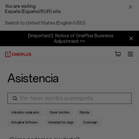
You are visiting
España (Español/EUR) site.
Switch to United States (English/USD)
【Important】Notice of OnePlus Business
Adjustment >>
Asistencia
Por favor, escriba su pregunta
Indicative repair price
Clonar teléfono
Batería
Actualizar Software
Velocidad de carga
Ecodesign