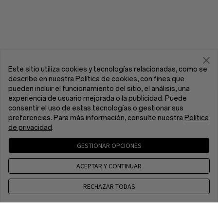
Este sitio utiliza cookies y tecnologías relacionadas, como se
describe en nuestra
Política de cookies
, con fines que
pueden incluir el funcionamiento del sitio, el análisis, una
experiencia de usuario mejorada o la publicidad. Puede
consentir el uso de estas tecnologías o gestionar sus
preferencias. Para más información, consulte nuestra
Política
de privacidad
.
GESTIONAR OPCIONES
ACEPTAR Y CONTINUAR
RECHAZAR TODAS
Contacto