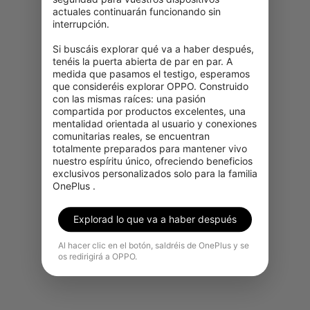
actuales continuarán funcionando sin 
interrupción.

Si buscáis explorar qué va a haber después, 
tenéis la puerta abierta de par en par. A 
medida que pasamos el testigo, esperamos 
que consideréis explorar OPPO. Construido 
con las mismas raíces: una pasión 
compartida por productos excelentes, una 
Lo sentimos, este producto no
mentalidad orientada al usuario y conexiones 
está disponible temporalmente
comunitarias reales, se encuentran 
totalmente preparados para mantener vivo 
para su adquisición en tu región.
nuestro espíritu único, ofreciendo beneficios 
exclusivos personalizados solo para la familia 
Ver más productos
OnePlus .
Explorad lo que va a haber después
Al hacer clic en el botón, saldréis de OnePlus y se
os redirigirá a OPPO.