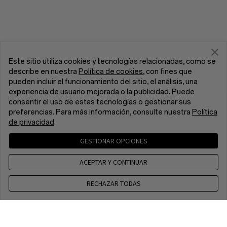
Este sitio utiliza cookies y tecnologías relacionadas, como se
describe en nuestra
Política de cookies
, con fines que
pueden incluir el funcionamiento del sitio, el análisis, una
experiencia de usuario mejorada o la publicidad. Puede
consentir el uso de estas tecnologías o gestionar sus
preferencias. Para más información, consulte nuestra
Política
de privacidad
.
GESTIONAR OPCIONES
ACEPTAR Y CONTINUAR
RECHAZAR TODAS
Contacto
CET 8 a.m. - 5 p.m, Mon to Fri,Except public holidays