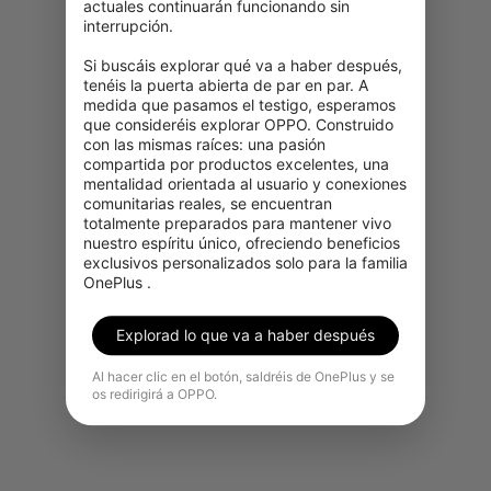
actuales continuarán funcionando sin 
interrupción.

Si buscáis explorar qué va a haber después, 
tenéis la puerta abierta de par en par. A 
medida que pasamos el testigo, esperamos 
que consideréis explorar OPPO. Construido 
con las mismas raíces: una pasión 
compartida por productos excelentes, una 
Lo sentimos, este producto no
mentalidad orientada al usuario y conexiones 
está disponible temporalmente
comunitarias reales, se encuentran 
totalmente preparados para mantener vivo 
para su adquisición en tu región.
nuestro espíritu único, ofreciendo beneficios 
exclusivos personalizados solo para la familia 
Ver más productos
OnePlus .
Explorad lo que va a haber después
Al hacer clic en el botón, saldréis de OnePlus y se
os redirigirá a OPPO.