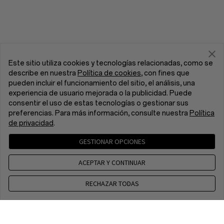
Este sitio utiliza cookies y tecnologías relacionadas, como se
describe en nuestra
Política de cookies
, con fines que
pueden incluir el funcionamiento del sitio, el análisis, una
experiencia de usuario mejorada o la publicidad. Puede
consentir el uso de estas tecnologías o gestionar sus
preferencias. Para más información, consulte nuestra
Política
de privacidad
.
GESTIONAR OPCIONES
ACEPTAR Y CONTINUAR
RECHAZAR TODAS
Contacto
CET 8 a.m. - 5 p.m, Mon to Fri,Except public holidays