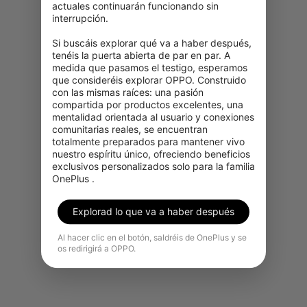
actuales continuarán funcionando sin 
interrupción.

Si buscáis explorar qué va a haber después, 
tenéis la puerta abierta de par en par. A 
medida que pasamos el testigo, esperamos 
que consideréis explorar OPPO. Construido 
con las mismas raíces: una pasión 
compartida por productos excelentes, una 
Lo sentimos, este producto no
mentalidad orientada al usuario y conexiones 
está disponible temporalmente
comunitarias reales, se encuentran 
totalmente preparados para mantener vivo 
para su adquisición en tu región.
nuestro espíritu único, ofreciendo beneficios 
exclusivos personalizados solo para la familia 
Ver más productos
OnePlus .
Explorad lo que va a haber después
Al hacer clic en el botón, saldréis de OnePlus y se
os redirigirá a OPPO.