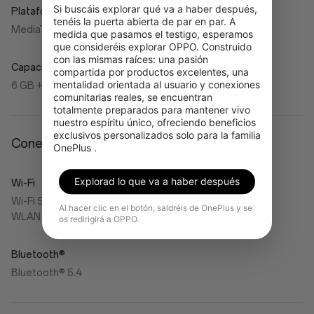
Si buscáis explorar qué va a haber después, 
Plataforma
tenéis la puerta abierta de par en par. A 
MediaTek Helio G100
medida que pasamos el testigo, esperamos 
que consideréis explorar OPPO. Construido 
con las mismas raíces: una pasión 
Capacidades de RAM y ROM
compartida por productos excelentes, una 
mentalidad orientada al usuario y conexiones 
6 GB + 128 GB Wi-Fi / 8 GB + 128 GB LTE
comunitarias reales, se encuentran 
totalmente preparados para mantener vivo 
nuestro espíritu único, ofreciendo beneficios 
exclusivos personalizados solo para la familia 
Conectividad
OnePlus .
Explorad lo que va a haber después
Wi-Fi
Wi-Fi 5 (802.11ac), 802.11a/b/g/n/
Al hacer clic en el botón, saldréis de OnePlus y se
WLAN 2.4G/WLAN 5.1G/WLAN 5.8G
os redirigirá a OPPO.
Bluetooth®
Bluetooth® 5.4