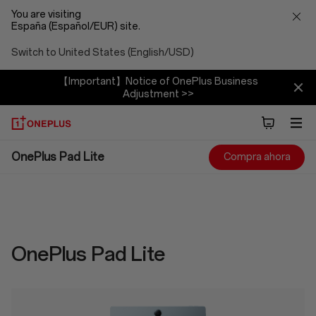
You are visiting
España (Español/EUR) site.
Switch to United States (English/USD)
【Important】Notice of OnePlus Business
Adjustment >>
OnePlus
OnePlus Pad Lite
Compra ahora
Pad
Lite
Specs
OnePlus Pad Lite