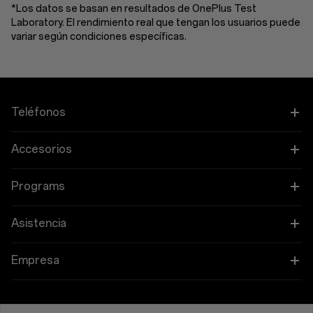
*Los datos se basan en resultados de OnePlus Test
Laboratory. El rendimiento real que tengan los usuarios puede
variar según condiciones específicas.
Teléfonos
OnePlus 15
Accesorios
OnePlus 15R
Tableta
Programs
OnePlus 13
Ponibles
Vincular tus dispositivos OnePlus
Asistencia
OnePlus Nord 5
Audio
Programa de descuentos
Preguntas frecuentes sobre compras
Empresa
OnePlus Nord CE5
Fundas y protección
Programa de afiliados
Actualización de software
Acerca de OnePlus