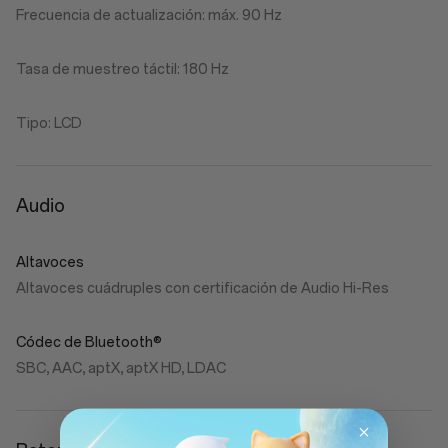
Frecuencia de actualización: máx. 90 Hz
Tasa de muestreo táctil: 180 Hz
Tipo: LCD
Audio
Altavoces
Altavoces cuádruples con certificación de Audio Hi-Res
Códec de Bluetooth®
SBC, AAC, aptX, aptX HD, LDAC