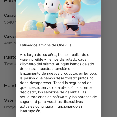
Batería y carga
Capacidad de la batería
9340 mAh (típico) / 9098 mAh (nominal)
Carga rápida
Admite SUPERVOOC de 33 W
Estimados amigos de OnePlus:

A lo largo de los años, hemos realizado un 
Puerto de carga
viaje increíble y hemos disfrutado cada 
kilómetro del mismo. Aunque hemos dejado 
Type-C
de centrar nuestra atención en el 
lanzamiento de nuevos productos en Europa, 
la pasión que hemos desarrollado juntos no 
debe desaparecer. Tened la seguridad de 
Rendimiento
que nuestro servicio de atención al cliente 
dedicado, los servicios de garantía, las 
actualizaciones de software y los parches de 
Sistema operativo
seguridad para vuestros dispositivos 
actuales continuarán funcionando sin 
OxygenOS 15.0.1
interrupción.
