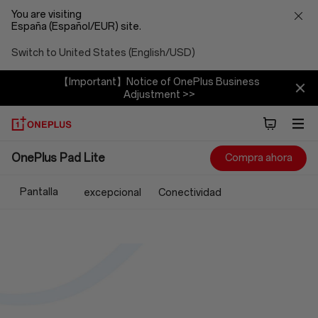
You are visiting
España (Español/EUR) site.
Switch to United States (English/USD)
【Important】Notice of OnePlus Business
Adjustment >>
OnePlus
OnePlus Pad Lite
Compra ahora
Pad
Pantalla
excepcional
Conectividad
Lite