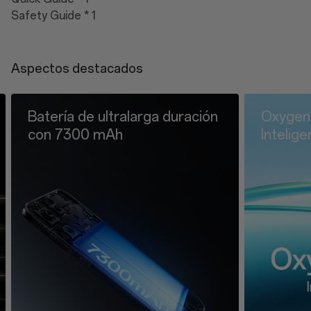
Safety Guide * 1
Aspectos destacados
e ultralarga duración
OxygenOS 16.0:
0 mAh
Inteligentemente tuy