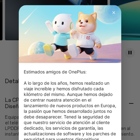
Estimados amigos de OnePlus:

Detalles
A lo largo de los años, hemos realizado un 
viaje increíble y hemos disfrutado cada 
kilómetro del mismo. Aunque hemos dejado 
de centrar nuestra atención en el 
La CPU para móviles más rápida del mundo.
lanzamiento de nuevos productos en Europa, 
Diseñado para ofrecer el máximo rendimiento
la pasión que hemos desarrollado juntos no 
debe desaparecer. Tened la seguridad de 
Equipado con el último Snapdragon® 8 Elite Gen 5,
que nuestro servicio de atención al cliente 
el teléfono inteligente más rápido del mundo con RAM-
dedicado, los servicios de garantía, las 
LPDDR5X Ultra+ y ROM UFS 4.1, tus aplicaciones se abren al
actualizaciones de software y los parches de 
instante y el juego a 120FPS está siempre en funcionamiento.
seguridad para vuestros dispositivos 