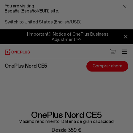
You are visiting
España (Español/EUR) site.
Switch to United States (English/USD)
【Important】Notice of OnePlus Business
Adjustment >>
OnePlus
OnePlus Nord CE5
Comprar ahora
Nord
CE5
OnePlus Nord CE5
Máximo rendimiento. Batería de gran capacidad.
Desde 359 €