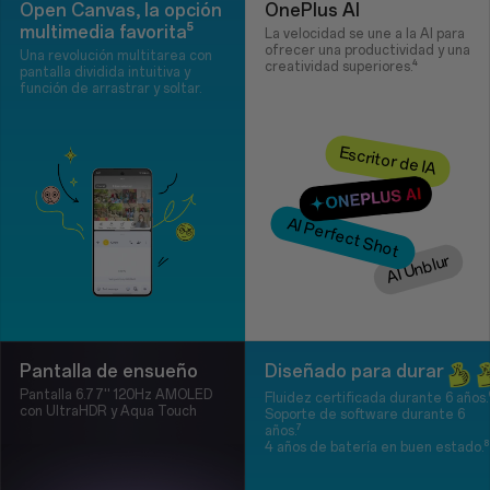
Open Canvas, la opción
OnePlus AI
multimedia favorita⁵
La velocidad se une a la AI para
ofrecer una productividad y una
Una revolución multitarea con
creatividad superiores.⁴
pantalla dividida intuitiva y
función de arrastrar y soltar.
Escritor de IA
AI Perfect Shot
AI Unblur
Pantalla de ensueño
Diseñado para durar
Pantalla 6.77'' 120Hz AMOLED
Fluidez certificada durante 6 años.
con UltraHDR y Aqua Touch
Soporte de software durante 6
años.⁷
4 años de batería en buen estado.⁸