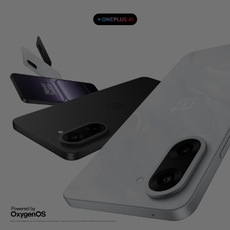
All product depictions are illustrative only. Actual product may vary. Visit OnePlus website for more information.