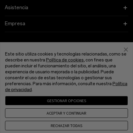
OnePlus 13
Ponibles
Vincular tus dispositivos OnePlus
Asistencia
OnePlus Nord 5
Audio
Programa de descuentos
Preguntas frecuentes sobre compras
Empresa
OnePlus Nord CE5
Fundas y protección
Programa de afiliados
Actualización de software
Acerca de OnePlus
Alimentación y cables
Obtén soporte de OnePlus
Canje de OnePlus
Servicio de reparación
Comunidad
Este sitio utiliza cookies y tecnologías relacionadas, como se
Manojos
describe en nuestra
Política de cookies
, con fines que
Manuales de usuario
España (Español)
pueden incluir el funcionamiento del sitio, el análisis, una
Red Cable Club
experiencia de usuario mejorada o la publicidad. Puede
Lifestyle
Ponte en Contacto
consentir el uso de estas tecnologías o gestionar sus
OnePlus Store App
preferencias. Para más información, consulte nuestra
Política
de privacidad
.
Resolución de problemas
OxygenOS
GESTIONAR OPCIONES
Política de privacidad
Acuerdo del usuario
Accesibilidad
Carreras
Condiciones de venta
Security Response Center (OneSRC)
ACEPTAR Y CONTINUAR
Cookies
Cookie Settings
Sustentabilidad
© 2013 - 2026 OnePlus. All Rights Reserved.
RECHAZAR TODAS