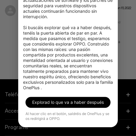
actualizaciones de software y los parches de 
seguridad para vuestros dispositivos 
B165490*******
Jun 15, 2022
actuales continuarán funcionando sin 
interrupción.

OnePlus Nord CE 2 Lite 5G Black Dusk 6 GB RAM + 128 GB Storage Unlocked
Si buscáis explorar qué va a haber después, 
tenéis la puerta abierta de par en par. A 
esperaba mejor calidad en la cámara
medida que pasamos el testigo, esperamos 
esperaba mejor calidad en la cámara y flujo en la pantalla
que consideréis explorar OPPO. Construido 
con las mismas raíces: una pasión 
Review from OnePlus Store
compartida por productos excelentes, una 
mentalidad orientada al usuario y conexiones 
comunitarias reales, se encuentran 
totalmente preparados para mantener vivo 
nuestro espíritu único, ofreciendo beneficios 
exclusivos personalizados solo para la familia 
OnePlus .
Teléfonos
Explorad lo que va a haber después
OnePlus 15
Accesorios
Al hacer clic en el botón, saldréis de OnePlus y se
os redirigirá a OPPO.
OnePlus 15R
Tableta
Programs