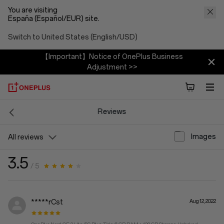
You are visiting
España (Español/EUR) site.
Switch to United States (English/USD)
【Important】Notice of OnePlus Business
Adjustment >>
Reviews
Images
All reviews
3.5
/ 5
*****rCst
Aug 12, 2022