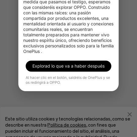
medida que pasamos el testigo, esperamos 
que consideréis explorar OPPO. Construido 
con las mismas raíces: una pasión 
compartida por productos excelentes, una 
mentalidad orientada al usuario y conexiones 
Ir a la página de inicio de OnePlus
comunitarias reales, se encuentran 
totalmente preparados para mantener vivo 
nuestro espíritu único, ofreciendo beneficios 
exclusivos personalizados solo para la familia 
OnePlus .
Explorad lo que va a haber después
Al hacer clic en el botón, saldréis de OnePlus y se
os redirigirá a OPPO.
Este sitio utiliza cookies y tecnologías relacionadas, como se
describe en nuestra
Política de cookies
, con fines que
pueden incluir el funcionamiento del sitio, el análisis, una