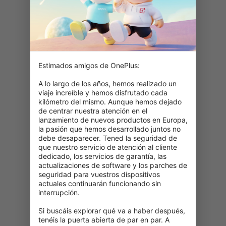
Estimados amigos de OnePlus:

A lo largo de los años, hemos realizado un 
viaje increíble y hemos disfrutado cada 
kilómetro del mismo. Aunque hemos dejado 
de centrar nuestra atención en el 
lanzamiento de nuevos productos en Europa, 
la pasión que hemos desarrollado juntos no 
debe desaparecer. Tened la seguridad de 
que nuestro servicio de atención al cliente 
dedicado, los servicios de garantía, las 
actualizaciones de software y los parches de 
seguridad para vuestros dispositivos 
actuales continuarán funcionando sin 
interrupción.

404: Esta página no está disponible
Si buscáis explorar qué va a haber después, 
tenéis la puerta abierta de par en par. A 
Vuelve a comprobar tu URL.