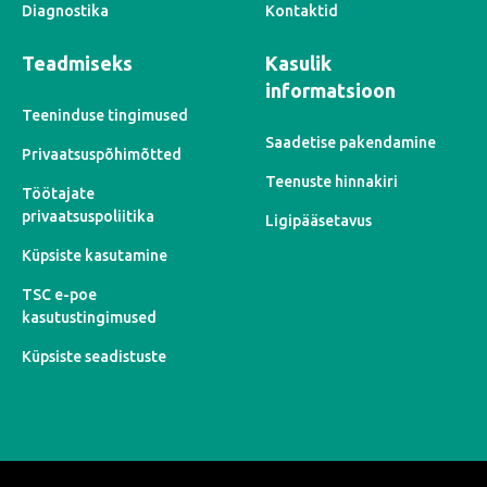
Diagnostika
Kontaktid
Teadmiseks
Kasulik
informatsioon
Teeninduse tingimused
Saadetise pakendamine
Privaatsuspõhimõtted
Teenuste hinnakiri
Töötajate
privaatsuspoliitika
Ligipääsetavus
Küpsiste kasutamine
TSC e-poe
kasutustingimused
Küpsiste seadistuste