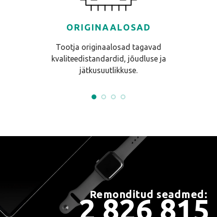
ORIGINAALOSAD
Tootja originaalosad tagavad
kvaliteedistandardid, jõudluse ja
jätkusuutlikkuse.
Remonditud seadmed:
2 826 815