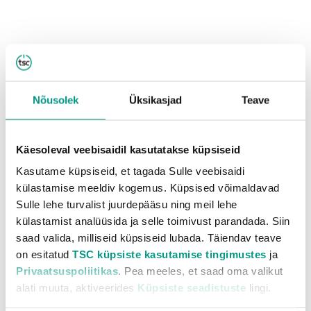
Nõuanded
Nõusolek
Üksikasjad
Teave
Käesoleval veebisaidil kasutatakse küpsiseid
Kasutame küpsiseid, et tagada Sulle veebisaidi
külastamise meeldiv kogemus. Küpsised võimaldavad
Sulle lehe turvalist juurdepääsu ning meil lehe
külastamist analüüsida ja selle toimivust parandada. Siin
saad valida, milliseid küpsiseid lubada. Täiendav teave
on esitatud
TSC küpsiste kasutamise tingimustes
ja
Privaatsuspoliitikas
. Pea meeles, et saad oma valikut
alati muuta, aktiveerides
Küpsiste seadistuste
lingi.
Viis põhjust, mille tõttu