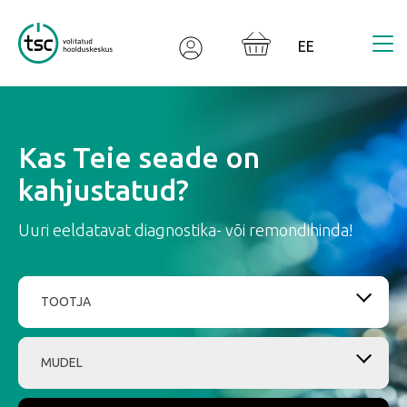
Valodas izvēle
Kas Teie seade on
kahjustatud?
Uuri eeldatavat diagnostika- või remondihinda!
TOOTJA
MUDEL