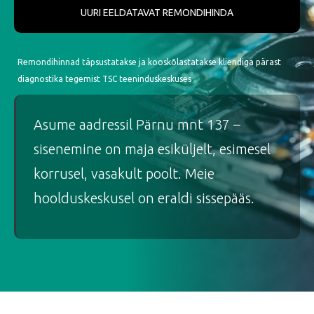
UURI EELDATAVAT REMONDIHINDA
Remondihinnad täpsustatakse ja kooskõlastatakse kliendiga pärast
diagnostika tegemist TSC teeninduskeskuses
Asume aadressil Pärnu mnt 137 –
sisenemine on maja esiküljelt, esimesel
korrusel, vasakult poolt. Meie
hoolduskeskusel on eraldi sissepääs.