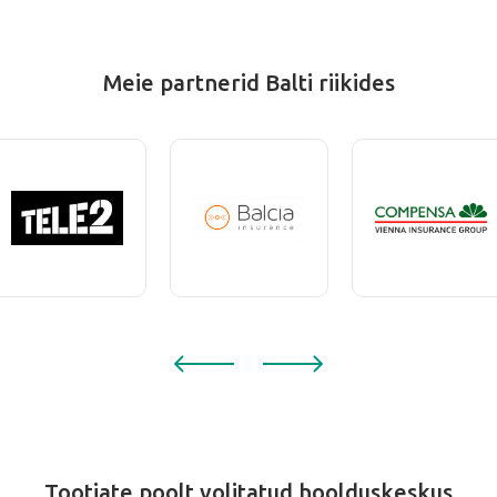
Meie partnerid Balti riikides
Tootjate poolt volitatud hoolduskeskus