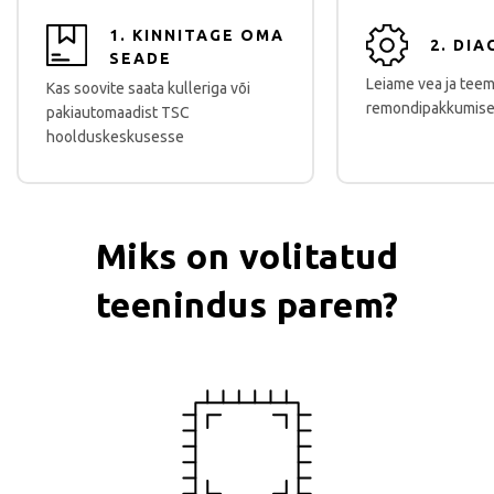
1. KINNITAGE OMA
2. DI
SEADE
Leiame vea ja tee
Kas soovite saata kulleriga või
remondipakkumise
pakiautomaadist TSC
hoolduskeskusesse
Miks on volitatud
teenindus parem?