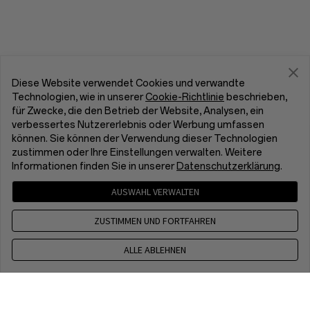
Diese Website verwendet Cookies und verwandte
Technologien, wie in unserer
Cookie-Richtlinie
beschrieben,
für Zwecke, die den Betrieb der Website, Analysen, ein
verbessertes Nutzererlebnis oder Werbung umfassen
können. Sie können der Verwendung dieser Technologien
zustimmen oder Ihre Einstellungen verwalten. Weitere
Informationen finden Sie in unserer
Datenschutzerklärung
.
AUSWAHL VERWALTEN
ZUSTIMMEN UND FORTFAHREN
ALLE ABLEHNEN
Kontakt
CET 8 a.m. - 5 p.m, Mon to Fri, Except public holidays