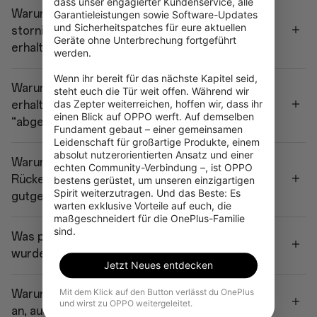
dass unser engagierter Kundenservice, alle 
Warum wird meine Bestellung automatisch
Garantieleistungen sowie Software-Updates 
und Sicherheitspatches für eure aktuellen 
storniert? Und ich habe keine Rückerstattung
Geräte ohne Unterbrechung fortgeführt 
erhalten.
werden.

Wenn ihr bereit für das nächste Kapitel seid, 
Warum habe ich meine Rückerstattung nicht
steht euch die Tür weit offen. Während wir 
das Zepter weiterreichen, hoffen wir, dass ihr 
erhalten, obwohl der Bestellstatus
einen Blick auf OPPO werft. Auf demselben 
“abgeschlossen” anzeigt?
Fundament gebaut – einer gemeinsamen 
Leidenschaft für großartige Produkte, einem 
absolut nutzerorientierten Ansatz und einer 
Warum wird der vollständige
echten Community-Verbindung –, ist OPPO 
Rückerstattungsbetrag nicht auf meine Karte
bestens gerüstet, um unseren einzigartigen 
Spirit weiterzutragen. Und das Beste: Es 
gutgeschrieben?
warten exklusive Vorteile auf euch, die 
maßgeschneidert für die OnePlus-Familie 
sind.
Was passiert, wenn mir zweimal berechnet
wurde?
Jetzt Neues entdecken
Mit dem Klick auf den Button verlässt du OnePlus
Warum zeigt mein Status 'ausstehende Zahlung'
und wirst zu OPPO weitergeleitet.
an, auch nachdem die Zahlung erfolgreich war?