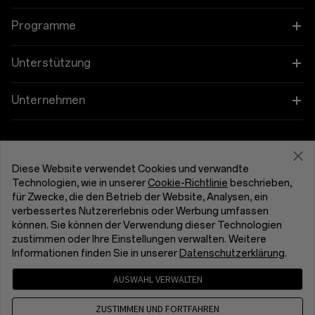
OnePlus 13R
Tablet
Programme
OnePlus Open
Wearables
Verbinde deine OnePlus-Geräte
Unterstützung
OnePlus Nord 5
Audioprodukt
Rabattprogramm
FAQs zum Thema Kauf
Unternehmen
OnePlus Nord CE5
Hüllen und Schutz
Empfehlen und Gewinnen
Software-Upgrade
Über OnePlus
OnePlus Nord 4
Ladegeräte und Kabel
Get Support From OnePlus
Partnerprogramm
Reparaturservice
Community
Diese Website verwendet Cookies und verwandte
OnePlus Nord CE4 Lite 5G
Technologien, wie in unserer
Cookie-Richtlinie
beschrieben,
Pakete
OnePlus Trade-In
Benutzerhandbücher
Deutschland (Deutsch)
für Zwecke, die den Betrieb der Website, Analysen, ein
Red Cable Club
verbessertes Nutzererlebnis oder Werbung umfassen
Lifestyle
können. Sie können der Verwendung dieser Technologien
Kontakt
OnePlus Store-App
zustimmen oder Ihre Einstellungen verwalten. Weitere
Informationen finden Sie in unserer
Datenschutzerklärung
.
Fehlerbehebung
OxygenOS
AUSWAHL VERWALTEN
Datenschutzerklärung
Benutzervereinbarung
Karriere
Verkaufsbedingungen gelesen und stimme ihnen zu
ZUSTIMMEN UND FORTFAHREN