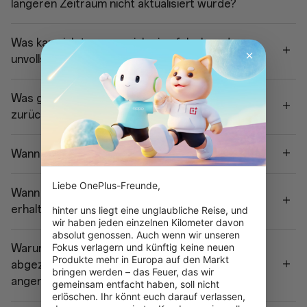
längeren Zeitraum nicht aktualisiert wurde?
Was kann ich tun, wenn ich eine falsche oder
unvollständige Ware erhalten habe?
Was geschieht, wenn mein Paket ins Lager
zurückgeschickt wird?
Wann erhalte ich meine Erstattung?
Liebe OnePlus-Freunde,

Wann kann ich meine Eintausch-Rückerstattung
erhalten?
hinter uns liegt eine unglaubliche Reise, und 
wir haben jeden einzelnen Kilometer davon 
absolut genossen. Auch wenn wir unseren 
Fokus verlagern und künftig keine neuen 
Warum ist der von meiner Bankkarte
Produkte mehr in Europa auf den Markt 
abgezogene Betrag höher als der
bringen werden – das Feuer, das wir 
angenommene Bestellwert?
gemeinsam entfacht haben, soll nicht 
erlöschen. Ihr könnt euch darauf verlassen, 