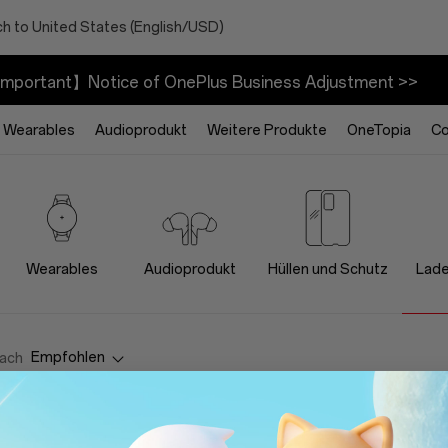
h to United States (English/USD)
mportant】Notice of OnePlus Business Adjustment >>
Wearables
Audioprodukt
Weitere Produkte
OneTopia
C
Wearables
Audioprodukt
Hüllen und Schutz
Lade
Empfohlen
nach