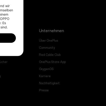
nd wir 
emselben 
einem 
 OPPO 
 Es 
 sind.
ung
Unternehmen
a Kauf
Über OnePlus
ade
Community
ce
Red Cable Club
ücher
OnePlus Store-App
OxygenOS
g
Karriere
Nachhaltigkeit
Presse