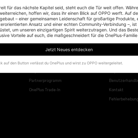
eit für das nächste Kapitel seid, steht euch die Tür weit offen. Währe
eiterreichen, hoffen wir, dass ihr einen Blick auf OPPO werft. Auf d
ebaut – einer gemeinsamen Leidenschaft für großartige Produkte, 
zerorientierten Ansatz und einer echten Community-Verbindung –, ist
stet, um unseren einzigartigen Spirit weiterzutragen. Und das Beste:
usive Vorteile auf euch, die maßgeschneidert für die OnePlus-Familie
Programme
Unterstütz
Jetzt Neues entdecken
Verbinde deine OnePlus-Geräte
FAQs zum Them
Rabattprogramm
Software-Upgr
ck auf den Button verlässt du OnePlus und wirst zu OPPO weitergeleitet.
Empfehlen und Gewinnen
Reparaturservi
Partnerprogramm
Benutzerhandb
OnePlus Trade-In
Kontakt
Fehlerbehebun