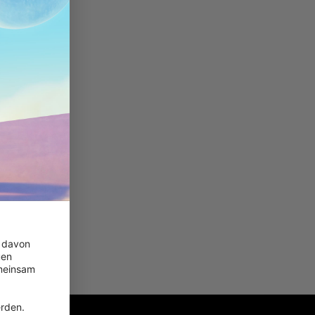
 davon 
en 
meinsam 
 
rden.
