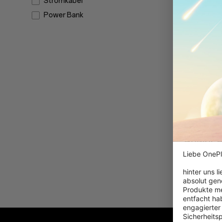
Stromkabel
Power Bank
OnePlus
Power 
Liebe OnePl
69,99 
hinter uns l
absolut gen
Produkte me
entfacht hab
engagierter
Sicherheits