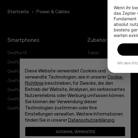
Wenn ihr ber
Startseite
Power & Cables
das Zepter w
Fundament g
absolut nut
bestens gerü
warten exkl
Smartphones
Zubehör
OnePlus 13
Tablet
OnePlus 13R
Wearables
Mit dem Kli
Diese Website verwendet Cookies und
OnePlus Open
Audioprodukt
verwandte Technologien, wie in unserer
Cookie-
OnePlus Nord 5
Hüllen und Schutz
Richtlinie
beschrieben, für Zwecke, die den
Betrieb der Website, Analysen, ein verbessertes
OnePlus Nord CE5
Ladegeräte und Kabel
Nutzererlebnis oder Werbung umfassen können.
OnePlus Nord 4
Pakete
Sie können der Verwendung dieser
Technologien zustimmen oder Ihre
OnePlus Nord CE4 Lite 5G
Lifestyle
Einstellungen verwalten. Weitere Informationen
finden Sie in unserer
Datenschutzerklärung
.
AUSWAHL VERWALTEN