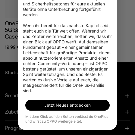
und Sicherheitspatches für eure aktuellen 
Geräte ohne Unterbrechung fortgeführt 
werden.

OnePlus Nord CE4 Lite
Wenn ihr bereit für das nächste Kapitel seid, 
5G Sandstone Bumper
steht euch die Tür weit offen. Während wir 
Case
das Zepter weiterreichen, hoffen wir, dass ihr 
einen Blick auf OPPO werft. Auf demselben 
Fundament gebaut – einer gemeinsamen 
19,99 €
Leidenschaft für großartige Produkte, einem 
absolut nutzerorientierten Ansatz und einer 
echten Community-Verbindung –, ist OPPO 
bestens gerüstet, um unseren einzigartigen 
Startseite
Cases & Protection
Spirit weiterzutragen. Und das Beste: Es 
warten exklusive Vorteile auf euch, die 
maßgeschneidert für die OnePlus-Familie 
sind.
Smartphones
Jetzt Neues entdecken
OnePlus 13
Zubehör
Mit dem Klick auf den Button verlässt du OnePlus
und wirst zu OPPO weitergeleitet.
OnePlus 13R
Tablet
Programme