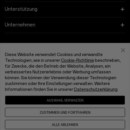
OnePlus Open
Wearables
Verbinde deine OnePlus-Geräte
Unterstützung
OnePlus Nord 5
Audioprodukt
Rabattprogramm
FAQs zum Thema Kauf
Unternehmen
OnePlus Nord CE5
Hüllen und Schutz
Empfehlen und Gewinnen
Software-Upgrade
Über OnePlus
OnePlus Nord 4
Ladegeräte und Kabel
Get Support From OnePlus
Partnerprogramm
Reparaturservice
Community
Diese Website verwendet Cookies und verwandte
OnePlus Nord CE4 Lite 5G
Pakete
Technologien, wie in unserer
Cookie-Richtlinie
beschrieben,
OnePlus Trade-In
Benutzerhandbücher
Deutschland (Deutsch)
für Zwecke, die den Betrieb der Website, Analysen, ein
Red Cable Club
verbessertes Nutzererlebnis oder Werbung umfassen
Lifestyle
Kontakt
können. Sie können der Verwendung dieser Technologien
OnePlus Store-App
zustimmen oder Ihre Einstellungen verwalten. Weitere
Informationen finden Sie in unserer
Datenschutzerklärung
.
Fehlerbehebung
OxygenOS
AUSWAHL VERWALTEN
Datenschutzerklärung
Benutzervereinbarung
Karriere
Verkaufsbedingungen gelesen und stimme ihnen zu
ZUSTIMMEN UND FORTFAHREN
Security Response Center (OneSRC)
Cookies
Cookie Settings
Nachhaltigkeit
© 2013 - 2026 OnePlus. All Rights Reserved.
ALLE ABLEHNEN