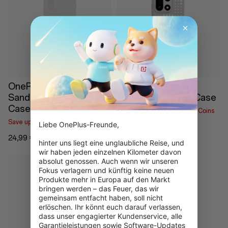
Nicht auf Lager
OnePlus 15R
OnePlus 15 Hole-
Sandstone Magnetic
Pattern Magnetic Case
Case
Save up to 2,00 € With RedCoins
Save up to 1,25 € With RedCoins
Liebe OnePlus-Freunde,

39,99 €
24,99 €
hinter uns liegt eine unglaubliche Reise, und 
wir haben jeden einzelnen Kilometer davon 
absolut genossen. Auch wenn wir unseren 
Fokus verlagern und künftig keine neuen 
Produkte mehr in Europa auf den Markt 
bringen werden – das Feuer, das wir 
gemeinsam entfacht haben, soll nicht 
erlöschen. Ihr könnt euch darauf verlassen, 
Nicht auf Lager
dass unser engagierter Kundenservice, alle 
Garantieleistungen sowie Software-Updates 