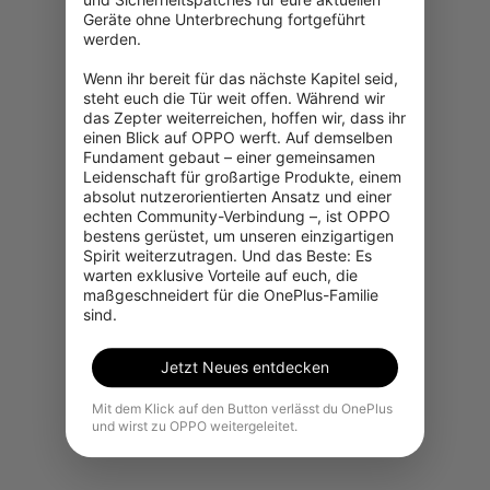
Geräte ohne Unterbrechung fortgeführt 
werden.

Wenn ihr bereit für das nächste Kapitel seid, 
steht euch die Tür weit offen. Während wir 
das Zepter weiterreichen, hoffen wir, dass ihr 
einen Blick auf OPPO werft. Auf demselben 
Fundament gebaut – einer gemeinsamen 
Leidenschaft für großartige Produkte, einem 
absolut nutzerorientierten Ansatz und einer 
Es tut uns leid, dieses Produkt ist
echten Community-Verbindung –, ist OPPO 
in Ihrer Region vorübergehend
bestens gerüstet, um unseren einzigartigen 
nicht zum Kauf verfügbar.
Spirit weiterzutragen. Und das Beste: Es 
warten exklusive Vorteile auf euch, die 
maßgeschneidert für die OnePlus-Familie 
Weitere Produkte ansehen
sind.
Jetzt Neues entdecken
Mit dem Klick auf den Button verlässt du OnePlus
und wirst zu OPPO weitergeleitet.