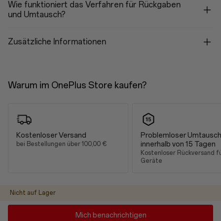
Unterstützung von sRGB, DCI-P3
Wie funktioniert das Verfahren für Rückgaben
100 % DCI-P3
und Umtausch?
Touch-Reaktionszeit (sofort): Bis zu 3000 Hz
Pulsweitenmodulation für Augenschutz: 3.840 Hz
Verstärkungstechnologie bei Sonnenschein: Ja
Zusätzliche Informationen
Schützendes Material: Corning Gorilla Glass 7i (exklusiv
mitentwickeltes Material)
Merkmale
Farbkalibrierung mit mehreren Helligkeitsstufen
Warum im OnePlus Store kaufen?
Farbtemperatur des Bildschirms
Manuelle Helligkeit
Automatische Helligkeit
Verbesserung des Farbsehens
Farbpersonalisierung
Bildschirmfarbmodus
Kostenloser Versand
Problemloser Umtausc
Augenkomfort
innerhalb von 15 Tagen
bei Bestellungen über 100,00 €
Naturton-Anzeige
Kostenloser Rückversand f
Schlafmodus
Geräte
Nachtmodus
Leistung
Nicht auf Lager
Mich benachrichtigen
Leistung