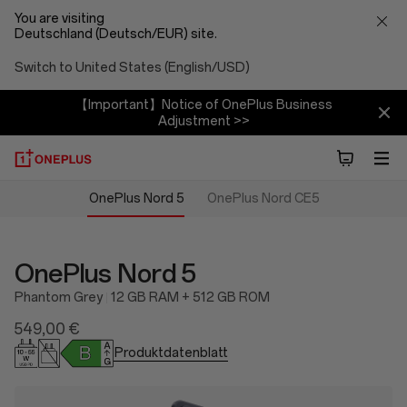
You are visiting
Deutschland (Deutsch/EUR) site.
Switch to United States (English/USD)
【Important】Notice of OnePlus Business
Adjustment >>
OnePlus Nord 5
OnePlus Nord CE5
OnePlus Nord 5
Phantom Grey
12 GB RAM + 512 GB ROM
549,00 €
Produktdatenblatt