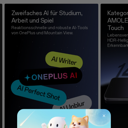
Screen Protector (pre-applied) * 1
SIM Tray Ejector * 1
Zweifaches AI für Studium,
Kategor
Arbeit und Spiel
AMOLED
Touch
Reaktionsschnelle und robuste AI-Tools
von OnePlus und Mountain View.
Lebensverä
HDR-Hellig
Erkennbark