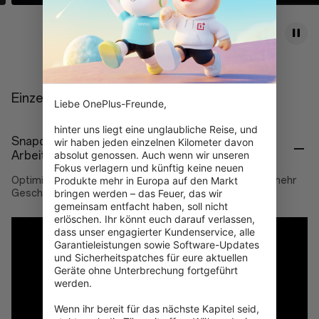
Einzelheiten
Liebe OnePlus-Freunde,

hinter uns liegt eine unglaubliche Reise, und 
Snapdragon™ 8s Gen 3. Extremes fps-Gaming.
wir haben jeden einzelnen Kilometer davon 
absolut genossen. Auch wenn wir unseren 
Arbeiten bei hoher Beanspruchung.
Fokus verlagern und künftig keine neuen 
Produkte mehr in Europa auf den Markt 
Optimiertes DDR5X RAM. Qualcomm-abgestimmt für mehr
bringen werden – das Feuer, das wir 
Geschwindigkeit und Möglichkeiten.
gemeinsam entfacht haben, soll nicht 
erlöschen. Ihr könnt euch darauf verlassen, 
dass unser engagierter Kundenservice, alle 
Garantieleistungen sowie Software-Updates 
und Sicherheitspatches für eure aktuellen 
Geräte ohne Unterbrechung fortgeführt 
werden.

Wenn ihr bereit für das nächste Kapitel seid, 