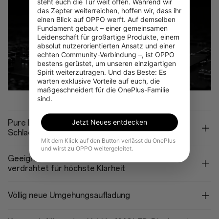
steht euch die Tür weit offen. Während wir 
das Zepter weiterreichen, hoffen wir, dass ihr 
einen Blick auf OPPO werft. Auf demselben 
Fundament gebaut – einer gemeinsamen 
Leidenschaft für großartige Produkte, einem 
absolut nutzerorientierten Ansatz und einer 
echten Community-Verbindung –, ist OPPO 
bestens gerüstet, um unseren einzigartigen 
Spirit weiterzutragen. Und das Beste: Es 
warten exklusive Vorteile auf euch, die 
maßgeschneidert für die OnePlus-Familie 
sind.
Jetzt Neues entdecken
Pure Leistung auf und außerhalb des
Schlachtfelds.
Mit dem Klick auf den Button verlässt du OnePlus
und wirst zu OPPO weitergeleitet.
Geeignet für schlechte Lichtverhältnisse. Fest
verdrahtet für höchste Klarheit
Völlig neue Umgehungsaufladung