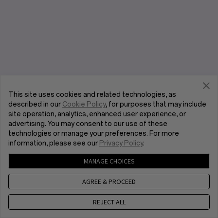
This site uses cookies and related technologies, as
described in our
Cookie Policy
, for purposes that may include
site operation, analytics, enhanced user experience, or
advertising. You may consent to our use of these
technologies or manage your preferences. For more
information, please see our
Privacy Policy
.
MANAGE CHOICES
AGREE & PROCEED
REJECT ALL