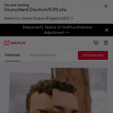
Gebt eurer Musik mehr Freiheit
You are visiting
Deutschland (Deutsch/EUR) site.
59 €
Switch to United States (English/USD)
【Important】Notice of OnePlus Business
Adjustment >>
Features
Spezifikationen
Jetzt kaufen