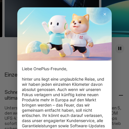
Liebe OnePlus-Freunde,

Einzelheiten
hinter uns liegt eine unglaubliche Reise, und 
wir haben jeden einzelnen Kilometer davon 
absolut genossen. Auch wenn wir unseren 
Schnellste mobile CPU der Welt. Entwickelt für
Fokus verlagern und künftig keine neuen 
ultimative Leistung
Produkte mehr in Europa auf den Markt 
bringen werden – das Feuer, das wir 
Unterstützt durch den neuesten Snapdragon® 8 Elite Gen 5,
gemeinsam entfacht haben, soll nicht 
den weltweit schnellsten RAM-LPDDR5X Ultra+- und ROM
erlöschen. Ihr könnt euch darauf verlassen, 
UFS 4.1-Kapazitäten für Smartphones, werden deine Apps
dass unser engagierter Kundenservice, alle 
sofort geöffnet und ein Gaming bei 120 fps im Dauerbetrieb
Garantieleistungen sowie Software-Updates 
sichergestellt.