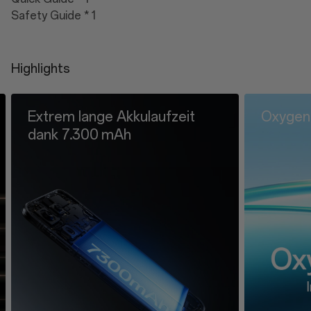
Safety Guide * 1
Highlights
eit
OxygenOS 16.0: Auf intelligente We