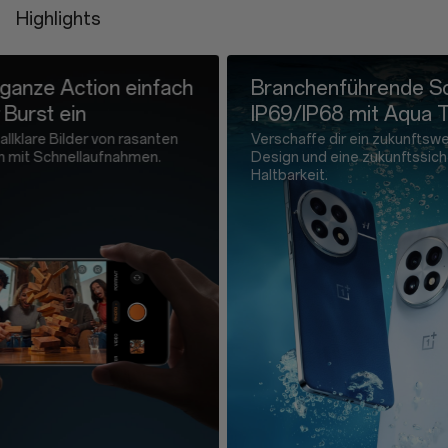
Highlights
SIM Tray Ejector * 1
Safety Guide * 1
Branchenführende Schutzart
Völlig n
IP69/IP68 mit Aqua Touch 2.0
OnePlus
Akku
Verschaffe dir ein zukunftsweisendes
Design und eine zukunftssichere
Hochmodern
Haltbarkeit.
ultraeffizi
Technolog