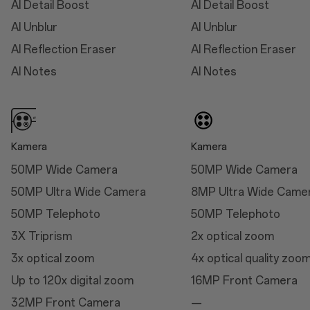
AI Detail Boost
AI Detail Boost
Thickness: 8.9 mm
AI Unblur
AI Unblur
(Midnight Ocean)
AI Reflection Eraser
AI Reflection Eraser
Weight: 213g (Arctic
Dawn/Black Eclipse)
AI Notes
AI Notes
Weight: 210g (Midnight
Ocean)
Kamera
Kamera
50MP Wide Camera
50MP Wide Camera
Abmessungen
50MP Ultra Wide Camera
8MP Ultra Wide Came
Höhe
50MP Telephoto
50MP Telephoto
162.9mm
3X Triprism
2x optical zoom
Breite
3x optical zoom
4x optical quality zoo
76,5 mm
Up to 120x digital zoom
16MP Front Camera
Dicke
32MP Front Camera
—