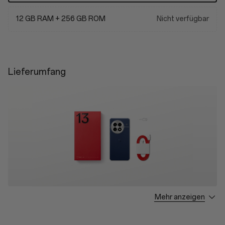
12 GB RAM + 256 GB ROM
Nicht verfügbar
Lieferumfang
Mehr anzeigen
OnePlus 13 * 1
Type-A to C Cable * 1
Quick Start Guide * 1