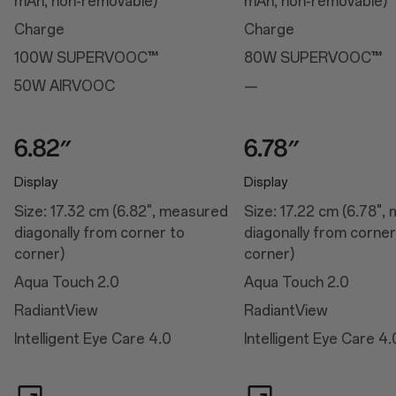
mAh, non-removable)
mAh, non-removable)
Heller HDR-Videomodus
Farbtemperatur des Bildschirms
Charge
Charge
Manuelle Helligkeit
Automatische Helligkeit
100W SUPERVOOC™
80W SUPERVOOC™
Verbesserung des Farbsehens
Bildschirmfarbmodus
50W AIRVOOC
—
Video-Farbverstärker
Bildschärfer
Schlafmodus
Augenkomfort
Naturton-Anzeige
Display
Display
Leistung
Size: 17.32 cm (6.82", measured
Size: 17.22 cm (6.78",
diagonally from corner to
diagonally from corner
Leistung
corner)
corner)
Betriebssystem: OxygenOS 15.0 basierend auf Android™ 15
Aqua Touch 2.0
Aqua Touch 2.0
Plattform: Snapdragon® 8 Elite Mobile Platform
CPU: Qualcomm® Oryon™ CPU @4.32GHz
RadiantView
RadiantView
GPU: Adreno™ 830
RAM: 12 GB/16 GB LPDDR5X
Intelligent Eye Care 4.0
Intelligent Eye Care 4.
Speicher: 256 GB/512 GB UFS 4.0
Akku: 6.000 mAh (Dual-Zelle, 3.000 mAh, nicht entfernbar)
Vibration: Haptischer Motor
Verfügbare Konfigurationen: 12 GB + 256 GB/16 GB + 512 GB