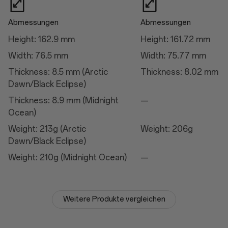
Abmessungen
Abmessungen
Laden
Height: 162.9 mm
Height: 161.72 mm
Laden
Width: 76.5 mm
Width: 75.77 mm
50W AIRVOOC
Thickness: 8.5 mm (Arctic
Thickness: 8.02 mm
100W SUPERVOOC™
Dawn/Black Eclipse)
Thickness: 8.9 mm (Midnight
—
Kamera
Ocean)
Weight: 213g (Arctic
Weight: 206g
Hauptkamera
Dawn/Black Eclipse)
Autofokus: Ja
Sichtfeld: 85°
Weight: 210g (Midnight Ocean)
—
Elektronische Bildstabilisierung: Ja
Optische Bildstabilisierung: Ja
Objektivanzahl: 7P
Pixelgröße: 1.12 µm
Megapixel: 50
Weitere Produkte vergleichen
Sensor: Sony LYT-808
Sensorgröße: 1/1,4"
ALC-Objektivbeschichtung
Brennweite: 23 mm Äquivalent