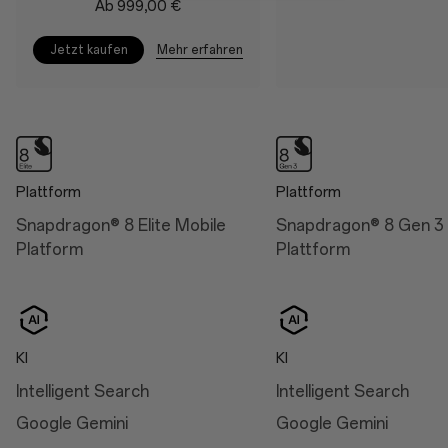
Akku und Ladesystem
Ab 999,00 €
Display
Battery
Size: 17.32 cm (6.82",
Mehr erfahren
Jetzt kaufen
measured diagonally from
6,000 mAh (Dual-cell
corner to corner)
3,000 mAh, non-
removable)
Aqua Touch 2.0
Charge
RadiantView
100W SUPERVOOC™
Intelligent Eye Care 4.0
Plattform
Plattform
50W AIRVOOC
Snapdragon® 8 Elite Mobile
Snapdragon® 8 Gen 3 
Platform
Plattform
Abmessungen
Height: 162.9 mm
KI
KI
Width: 76.5 mm
Intelligent Search
Intelligent Search
Thickness: 8.5 mm (Arctic
Google Gemini
Google Gemini
Dawn/Black Eclipse)