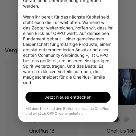
Geräte ohne Unterbrechung fortgeführt 
werden.

AI Notes
Wenn ihr bereit für das nächste Kapitel seid, 
steht euch die Tür weit offen. Während wir 
das Zepter weiterreichen, hoffen wir, dass ihr 
Mehr anzeigen
einen Blick auf OPPO werft. Auf demselben 
Fundament gebaut – einer gemeinsamen 
Kamera
Haltbarkeit
Leidenschaft für großartige Produkte, einem 
50MP Wide Camera
IP68
absolut nutzerorientierten Ansatz und einer 
Vergleichen Sie
echten Community-Verbindung –, ist OPPO 
50MP Ultra Wide Camera
IP69
bestens gerüstet, um unseren einzigartigen 
Spirit weiterzutragen. Und das Beste: Es 
50MP Telephoto
Cover Glass
warten exklusive Vorteile auf euch, die 
3X Triprism
Ceramic Guard
maßgeschneidert für die OnePlus-Familie 
sind.
3x optical zoom
Up to 120x digital zoom
Jetzt Neues entdecken
32MP Front Camera
Mit dem Klick auf den Button verlässt du OnePlus
und wirst zu OPPO weitergeleitet.
OnePlus 13
OnePlus 13R