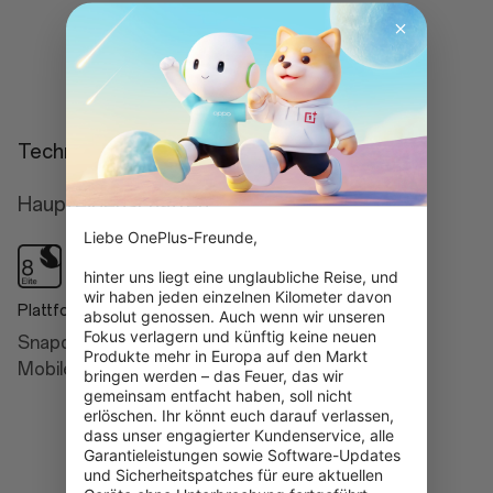
Mehr erfahren
Technische Daten
Haupteigenschaften
Liebe OnePlus-Freunde,

hinter uns liegt eine unglaubliche Reise, und 
wir haben jeden einzelnen Kilometer davon 
Plattform
KI
absolut genossen. Auch wenn wir unseren 
Fokus verlagern und künftig keine neuen 
Snapdragon® 8 Elite
Intelligent Search
Produkte mehr in Europa auf den Markt 
Mobile Platform
bringen werden – das Feuer, das wir 
Google Gemini
gemeinsam entfacht haben, soll nicht 
AI Detail Boost
erlöschen. Ihr könnt euch darauf verlassen, 
dass unser engagierter Kundenservice, alle 
AI Unblur
Garantieleistungen sowie Software-Updates 
und Sicherheitspatches für eure aktuellen 
AI Reflection Eraser