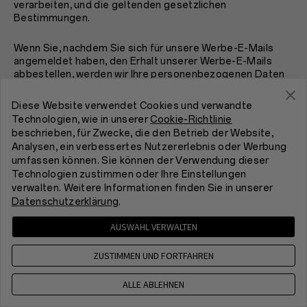
verarbeiten, und die geltenden gesetzlichen
Bestimmungen.
Wenn Sie, nachdem Sie sich für unsere Werbe-E-Mails
angemeldet haben, den Erhalt unserer Werbe-E-Mails
abbestellen, werden wir Ihre personenbezogenen Daten
aus unseren Verteilerlisten löschen. Wir werden Ihre E-
Mail-Adresse jedoch weiterhin in einer Blockliste
Diese Website verwendet Cookies und verwandte
speichern, um sicherzustellen, dass Sie keine weiteren
Technologien, wie in unserer
Cookie-Richtlinie
Mitteilungen erhalten.
beschrieben, für Zwecke, die den Betrieb der Website,
Analysen, ein verbessertes Nutzererlebnis oder Werbung
VI. Wie wir Ihre persönlichen Daten offenlegen
umfassen können. Sie können der Verwendung dieser
Technologien zustimmen oder Ihre Einstellungen
Gelegentlich kann OnePlus bestimmte
verwalten. Weitere Informationen finden Sie in unserer
personenbezogene Daten anderen Unternehmen, die
Datenschutzerklärung
.
ganz oder gemeinsam von uns kontrolliert werden
(
"verbundene Unternehmen"
), und anderen Dritten, die mit
AUSWAHL VERWALTEN
OnePlus zusammenarbeiten, zur Verfügung stellen, um
Ihnen Dienstleistungen zu erbringen. Ihre persönlichen
ZUSTIMMEN UND FORTFAHREN
Daten werden nicht an Dritte für deren eigene
unabhängige Marketingzwecke weitergegeben.
ALLE ABLEHNEN