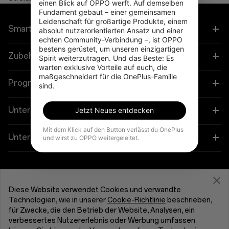
einen Blick auf OPPO werft. Auf demselben 
Fundament gebaut – einer gemeinsamen 
Leidenschaft für großartige Produkte, einem 
Smartphones
absolut nutzerorientierten Ansatz und einer 
echten Community-Verbindung –, ist OPPO 
bestens gerüstet, um unseren einzigartigen 
OnePlus 13
Zubehör
Spirit weiterzutragen. Und das Beste: Es 
warten exklusive Vorteile auf euch, die 
maßgeschneidert für die OnePlus-Familie 
OnePlus 13R
Tablet
Programme
sind.
OnePlus Open
Wearables
Verbinde deine OnePlus-Geräte
Unterstützung
Jetzt Neues entdecken
OnePlus Nord 5
Audioprodukt
Mit dem Klick auf den Button verlässt du OnePlus
Rabattprogramm
FAQs zum Thema Kauf
Unternehmen
und wirst zu OPPO weitergeleitet.
OnePlus Nord CE5
Hüllen und Schutz
Empfehlen und Gewinnen
Software-Upgrade
Über OnePlus
OnePlus Nord 4
Ladegeräte und Kabel
Get Support From OnePlus
Partnerprogramm
Reparaturservice
Community
Diese Website verwendet Cookies und verwandte
OnePlus Nord CE4 Lite 5G
Pakete
Technologien, wie in unserer
Cookie-Richtlinie
beschrieben,
OnePlus Trade-In
Benutzerhandbücher
Deutschland (Deutsch)
für Zwecke, die den Betrieb der Website, Analysen, ein
Red Cable Club
verbessertes Nutzererlebnis oder Werbung umfassen
Lifestyle