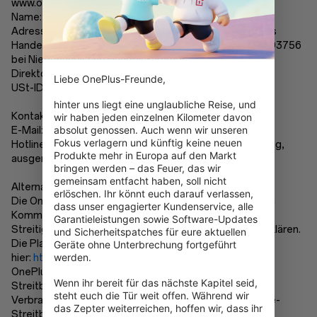
www.oneplus.com/de:
Name:
Reflection Investment B.V.
Adresse: Hofplein 20, 3032 AC Rotterdam, Netherlands
Handelsregister: registriert unter der KvK-number 64193756
bei Niederländische Handelskammer
Direktor: Zhang, Bo
Liebe OnePlus-Freunde,

USt-ID: DE306303836
hinter uns liegt eine unglaubliche Reise, und 
Kontakt:
wir haben jeden einzelnen Kilometer davon 
absolut genossen. Auch wenn wir unseren 
E-Mail: support.de@oneplus.com
Fokus verlagern und künftig keine neuen 
Hotline: +49 800 100 6293 (8 - 17 Uhr, Montag bis Freitag,
Produkte mehr in Europa auf den Markt 
ausgenommen an Feiertagen)
bringen werden – das Feuer, das wir 
gemeinsam entfacht haben, soll nicht 
Alternative Streitbeilegung:
erlöschen. Ihr könnt euch darauf verlassen, 
Die Online-Streitbeilegungsplattform der Europäischen
dass unser engagierter Kundenservice, alle 
Kommission bietet Verbrauchern die Möglichkeit,
Garantieleistungen sowie Software-Updates 
Streitigkeiten ohne die Einschaltung eines Gerichts zu klären.
und Sicherheitspatches für eure aktuellen 
Die Plattform finden Sie
Geräte ohne Unterbrechung fortgeführt 
werden.

hier:
http://ec.europa.eu/consumers/odr
OnePlus ist weder verpflichtet noch bereit, an einem
Wenn ihr bereit für das nächste Kapitel seid, 
Streitbeilegungsverfahren vor einer
steht euch die Tür weit offen. Während wir 
Verbraucherschlichtungsstelle (ADR) oder einem Online-
das Zepter weiterreichen, hoffen wir, dass ihr 
Streitbeilegung der EU (ODR) teilzunehmen.