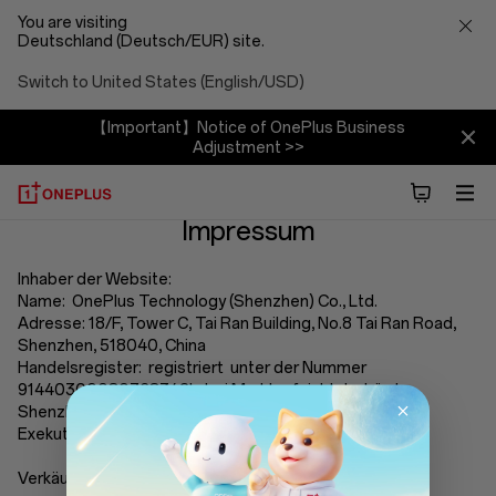
You are visiting
Deutschland (Deutsch/EUR) site.
Switch to United States (English/USD)
【Important】Notice of OnePlus Business
Adjustment >>
Impressum
impressum
Inhaber der Website:
Name:
OnePlus Technology (Shenzhen) Co., Ltd.
Adresse: 18/F, Tower C, Tai Ran Building, No.8 Tai Ran Road,
Shenzhen, 518040, China
Handelsregister: registriert unter der Nummer
91440300080768342L bei Marktaufsichtsbehörde
Shenzhen, China
Exekutivdirektor: Yang, Runyu
Verkäufer und inhaltlich Verantwortlicher für