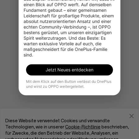
einen Blick auf OPPO werft. Auf demselben 
Fundament gebaut – einer gemeinsamen 
Leidenschaft für großartige Produkte, einem 
absolut nutzerorientierten Ansatz und einer 
Gehe zur OnePlus-Startseite
echten Community-Verbindung –, ist OPPO 
bestens gerüstet, um unseren einzigartigen 
Spirit weiterzutragen. Und das Beste: Es 
warten exklusive Vorteile auf euch, die 
maßgeschneidert für die OnePlus-Familie 
sind.
Jetzt Neues entdecken
Mit dem Klick auf den Button verlässt du OnePlus
und wirst zu OPPO weitergeleitet.
Diese Website verwendet Cookies und verwandte
Technologien, wie in unserer
Cookie-Richtlinie
beschrieben,
für Zwecke, die den Betrieb der Website, Analysen, ein